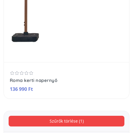
Roma kerti napernyő
136 990 Ft
Szűrők törlése (1)