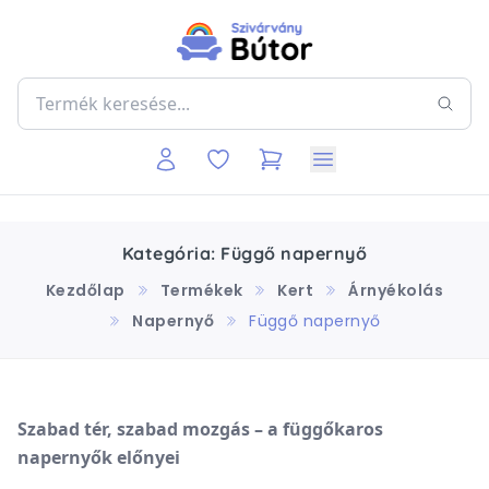
Kategória: Függő napernyő
Kezdőlap
Termékek
Kert
Árnyékolás
Napernyő
Függő napernyő
Szabad
tér,
szabad
mozgás –
a
függőkaros
napernyők
előnyei