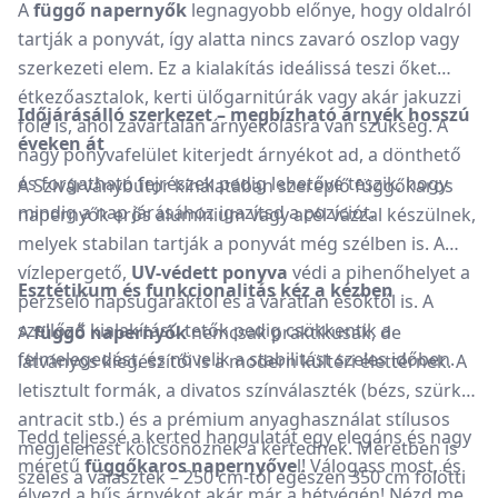
A
függő
napernyők
legnagyobb
előnye,
hogy
oldalról
tartják
a
ponyvát,
így
alatta
nincs
zavaró
oszlop
vagy
szerkezeti
elem.
Ez
a
kialakítás
ideálissá
teszi
őket
étkezőasztalok,
kerti
ülőgarnitúrák
vagy
akár
jakuzzi
Időjárásálló
szerkezet –
megbízható
árnyék
hosszú
fölé
is,
ahol
zavartalan
árnyékolásra
van
szükség.
A
éveken
át
nagy
ponyvafelület
kiterjedt
árnyékot
ad,
a
dönthető
és
forgatható
fejrészek
pedig
lehetővé
teszik,
hogy
A
Szivárványbútor
kínálatában
szereplő
függőkaros
mindig
a
nap
járásához
igazítsd
a
pozíciót.
napernyők
erős
alumínium
vagy
acél
vázzal
készülnek,
melyek
stabilan
tartják
a
ponyvát
még
szélben
is.
A
vízlepergető,
UV-
védett
ponyva
védi
a
pihenőhelyet
a
Esztétikum
és
funkcionalitás
kéz
a
kézben
perzselő
napsugaraktól
és
a
váratlan
esőktől
is.
A
szellőző
kialakítású
tetők
pedig
csökkentik
a
A
függő
napernyők
nemcsak
praktikusak,
de
felmelegedést,
és
növelik
a
stabilitást
szeles
időben.
látványos
kiegészítői
is
a
modern
kültéri
élettérnek.
A
letisztult
formák,
a
divatos
színválaszték (
bézs,
szürke,
antracit
stb.)
és
a
prémium
anyaghasználat
stílusos
Tedd
teljessé
a
kerted
hangulatát
egy
elegáns
és
nagy
megjelenést
kölcsönöznek
a
kertednek.
Méretben
is
méretű
függőkaros
napernyőve
l!
Válogass
most,
és
széles
a
választék –
250
cm-
től
egészen
350
cm
fölötti
élvezd
a
hűs
árnyékot
akár
már
a
hétvégén! Nézd meg