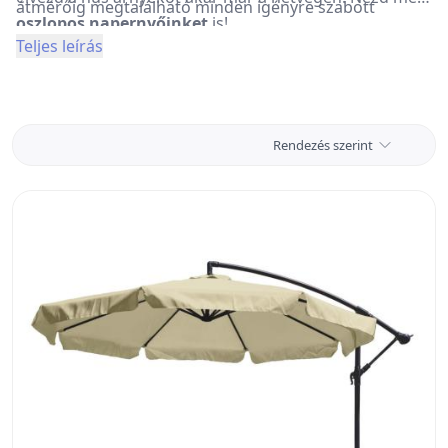
átmérőig
megtalálható
minden
igényre
szabott
oszlopos napernyőinket
is!
megoldás.
Teljes leírás
Rendezés szerint