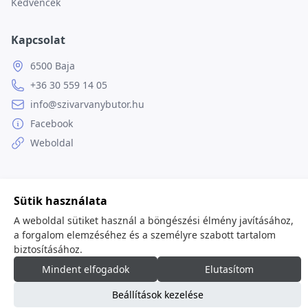
Kedvencek
Kapcsolat
6500 Baja
+36 30 559 14 05
info@szivarvanybutor.hu
Facebook
Weboldal
Sütik használata
© 2026
minden jog fenntartva.
A weboldal sütiket használ a böngészési élmény javításához,
a forgalom elemzéséhez és a személyre szabott tartalom
biztosításához.
Mindent elfogadok
Elutasítom
Beállítások kezelése