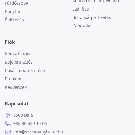
Adatvédelmi irányelvek
Fürdőszoba
Szállítás
Konyha
Biztonságos fizetés
Építkezés
Kapcsolat
Fiók
Regisztráció
Bejelentkezés
Kosár megtekintése
Profilom
Kedvencek
Kapcsolat
6500 Baja
+36 30 559 14 05
info@szivarvanybutor.hu