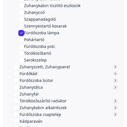
Zuhanykabin tisztító eszközök
Zuhanycső
Szappanadagoló
Szennyestartó kosarak
Fürdőszoba lámpa
Pohártartó
Fürdőszoba polc
Törölközőtartó
Sarokszelep
Zuhanyszett, Zuhanypanel
Fürdőkád
Fürdőszoba bútor
Zuhanytálca
Zuhanyfal
Törölközőszárító radiátor
Zuhanykabin alkatrészek
Fürdőszoba csaptelep
Kádparaván