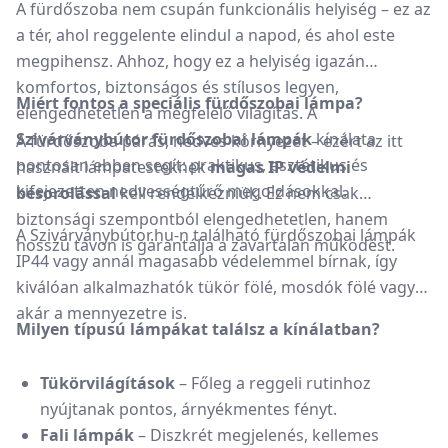
A fürdőszoba nem csupán funkcionális helyiség – ez az
a tér, ahol reggelente elindul a napod, és ahol este
megpihensz. Ahhoz, hogy ez a helyiség igazán
komfortos, biztonságos és stílusos legyen,
Miért fontos a speciális fürdőszobai lámpa?
elengedhetetlen a megfelelő világítás. A
Szivárványbútor fürdőszobai lámpák
kínálata
A fürdőszoba párás, nedves környezet – ezért az itt
pontosan ebben segít: praktikus, esztétikus és
használt lámpatesteknek
magas IP védelmi
kifejezetten nedvességtűrő megoldásokkal.
besorolással
kell rendelkezniük. Ez nem csak
biztonsági szempontból elengedhetetlen, hanem
A Szivárványbútor.hu-n található fürdőszobai lámpák
hosszú távon is garantálja a zavartalan működést.
IP44 vagy annál magasabb védelemmel bírnak, így
kiválóan alkalmazhatók tükör fölé, mosdók fölé vagy
akár a mennyezetre is.
Milyen típusú lámpákat találsz a kínálatban?
Tükörvilágítások
– Főleg a reggeli rutinhoz
nyújtanak pontos, árnyékmentes fényt.
Fali lámpák
– Diszkrét megjelenés, kellemes