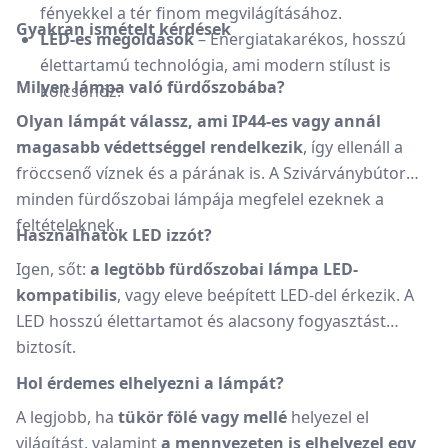
fényekkel a tér finom megvilágításához.
Gyakran ismételt kérdések
LED-es megoldások
– Energiatakarékos, hosszú
élettartamú technológia, ami modern stílust is
Milyen lámpa való fürdőszobába?
kölcsönöz.
Olyan lámpát válassz, ami IP44-es vagy annál
magasabb védettséggel rendelkezik
, így ellenáll a
fröccsenő víznek és a párának is. A Szivárványbútor
minden fürdőszobai lámpája megfelel ezeknek a
feltételeknek.
Használhatok LED izzót?
Igen, sőt:
a legtöbb fürdőszobai lámpa LED-
kompatibilis
, vagy eleve beépített LED-del érkezik. A
LED hosszú élettartamot és alacsony fogyasztást
biztosít.
Hol érdemes elhelyezni a lámpát?
A legjobb, ha
tükör fölé vagy mellé
helyezel el
világítást, valamint
a mennyezeten is elhelyezel egy