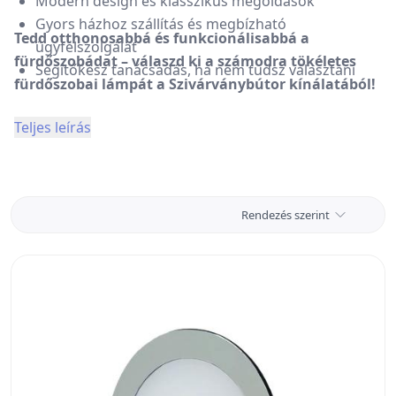
Modern design és klasszikus megoldások
Gyors házhoz szállítás és megbízható
Tedd otthonosabbá és funkcionálisabbá a
ügyfélszolgálat
fürdőszobádat – válaszd ki a számodra tökéletes
Segítőkész tanácsadás, ha nem tudsz választani
fürdőszobai lámpát a Szivárványbútor kínálatából!
Teljes leírás
Rendezés szerint