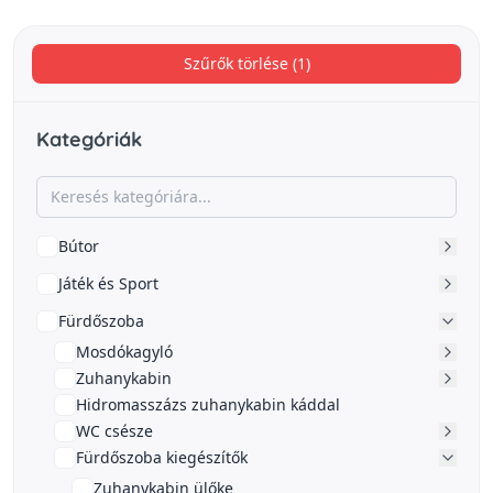
Szűrők törlése (1)
Kategóriák
Bútor
Játék és Sport
Fürdőszoba
Mosdókagyló
Zuhanykabin
Hidromasszázs zuhanykabin káddal
WC csésze
Fürdőszoba kiegészítők
Zuhanykabin ülőke