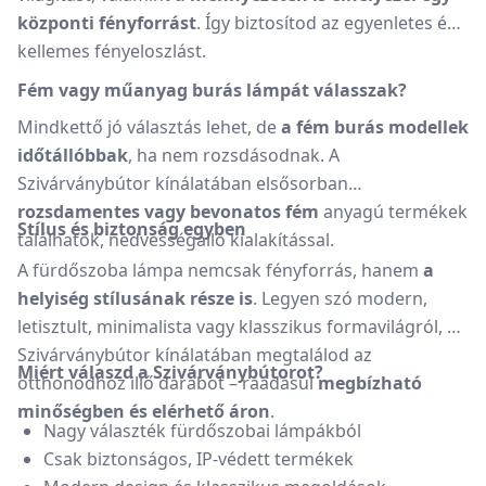
központi fényforrást
. Így biztosítod az egyenletes és
kellemes fényeloszlást.
Fém vagy műanyag burás lámpát válasszak?
Mindkettő jó választás lehet, de
a fém burás modellek
időtállóbbak
, ha nem rozsdásodnak. A
Szivárványbútor kínálatában elsősorban
rozsdamentes vagy bevonatos fém
anyagú termékek
Stílus és biztonság egyben
találhatók, nedvességálló kialakítással.
A fürdőszoba lámpa nemcsak fényforrás, hanem
a
helyiség stílusának része is
. Legyen szó modern,
letisztult, minimalista vagy klasszikus formavilágról, a
Szivárványbútor kínálatában megtalálod az
Miért válaszd a Szivárványbútorot?
otthonodhoz illő darabot – ráadásul
megbízható
minőségben és elérhető áron
.
Nagy választék fürdőszobai lámpákból
Csak biztonságos, IP-védett termékek