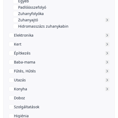
Egyéb
Padlóösszefolyó
Zuhanyfolyóka
Zuhanyajtó
Hidromasszázs zuhanykabin
Elektronika
Kert
Építkezés
Baba-mama
Fűtés, Hűtés
Utazás
Konyha
Doboz
Szolgáltatások
Higiénia