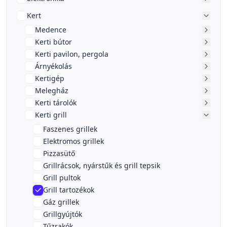
Kert
Medence
Kerti bútor
Kerti pavilon, pergola
Árnyékolás
Kertigép
Melegház
Kerti tárolók
Kerti grill
Faszenes grillek
Elektromos grillek
Pizzasütő
Grillrácsok, nyárstűk és grill tepsik
Grill pultok
Grill tartozékok
Gáz grillek
Grillgyújtók
Tűzrakók