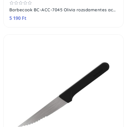
Barbecook BC-ACC-7045 Olivia rozsdamentes acél univerzális fogó fekete, 42cm
5 190 Ft