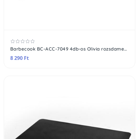
Barbecook BC-ACC-7049 4db-os Olivia rozsdamentes acél steak kés, ergonómikus nyél, 25cm
8 290 Ft