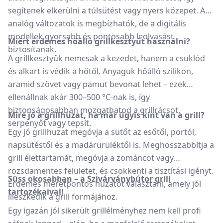
segítenek elkerülni a túlsütést vagy nyers közepet. Az
analóg változatok is megbízhatók, de a digitális
modellek gyorsabb és pontosabb leolvasást
Miért érdemes hőálló grillkesztyűt használni?
biztosítanak.
A grillkesztyűk nemcsak a kezedet, hanem a csuklód
és alkart is védik a hőtől. Anyaguk hőálló szilikon,
aramid szövet vagy pamut bevonat lehet – ezek
ellenállnak akár 300–500 °C-nak is, így
biztonságosabban mozgathatod a grillrácsot,
Mire jó a grillhuzat, ha már úgyis kint van a grill?
serpenyőt vagy tepsit.
Egy jó grillhuzat megóvja a sütőt az esőtől, portól,
napsütéstől és a madárürüléktől is. Meghosszabbítja a
grill élettartamát, megóvja a zománcot vagy
rozsdamentes felületet, és csökkenti a tisztítási igényt.
Süss okosabban – a Szivárványbútor grill
Érdemes méretpontos huzatot választani, amely jól
tartozékaival!
illeszkedik a grill formájához.
Egy igazán jól sikerült grillélményhez nem kell profi