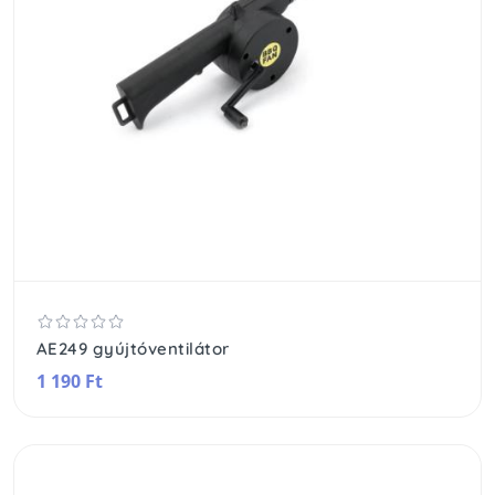
AE249 gyújtóventilátor
1 190 Ft