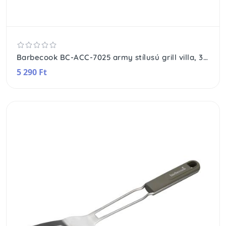
Barbecook BC-ACC-7025 army stílusú grill villa, 38cm-es, khaki zöld nyél
5 290 Ft