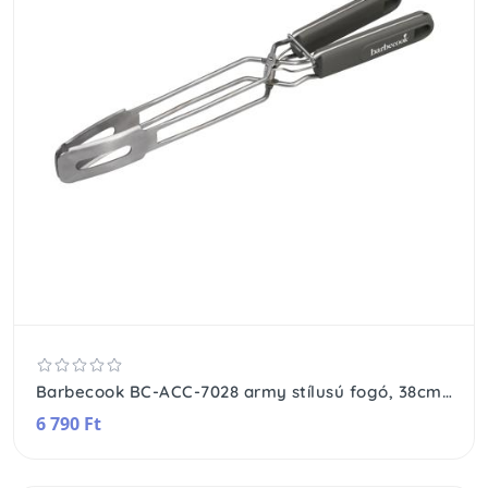
Barbecook BC-ACC-7028 army stílusú fogó, 38cm-es, khaki zöld nyél
6 790 Ft