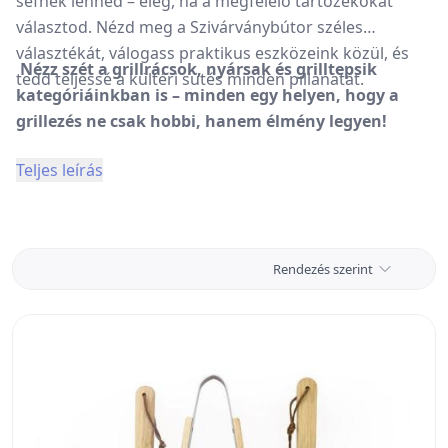
séfnek lenned – elég, ha a megfelelő tartozékokat
választod. Nézd meg a Szivárványbútor széles
választékát, válogass praktikus eszközeink közül, és
Nézz szét a grillrácsok, nyársak és grilltepsik
tedd teljessé a kültéri sütés minden pillanatát.
kategóriáinkban is – minden egy helyen, hogy a
grillezés ne csak hobbi, hanem élmény legyen!
Teljes leírás
Rendezés szerint