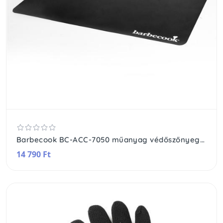
Barbecook BC-ACC-7050 műanyag védőszőnyeg, 120x80cm, fekete
14 790 Ft