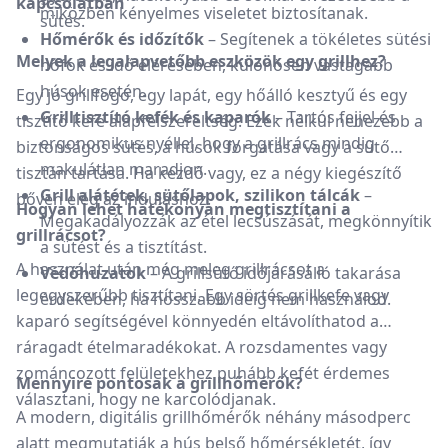
kapcsolatban
miközben kényelmes viseletet biztosítanak.
sütés.
Hőmérők és időzítők
– Segítenek a tökéletes sütési
Melyek a legalapvetőbb eszközök egy grillhez?
hőfok és idő elérésében, különösen vastagabb
húsok esetén.
Egy jó grillfogó, egy lapát, egy hőálló kesztyű és egy
Grilltisztító kefék és kaparók
– Tartós fejjel és
tisztító kefe alapfelszereltség. Ezek nélkül nehezebb a
ergonomikus nyéllel, hogy a grillrács mindig
biztonságos sütés, a húsok forgatása vagy a sütő
makulátlan maradjon.
tisztán tartása. Ha kezdő vagy, ez a négy kiegészítő
Grill alátétek, sütőlapok, szilikon tálcák
–
bőven elég az induláshoz.
Hogyan lehet hatékonyan megtisztítani a
Megakadályozzák az étel lecsúszását, megkönnyítik
grillrácsot?
a sütést és a tisztítást.
A használat után még meleg grillrácsot a
Védőhuzatok
– A grillsütő időjárásálló takarása
legegyszerűbb tisztítani. Egy sörtés grillkefe vagy
érdekében, ha hosszabb ideig nem használod.
kaparó segítségével könnyedén eltávolíthatod a
ráragadt ételmaradékokat. A rozsdamentes vagy
zománcozott felületekhez puhább kefét érdemes
Mennyire pontosak a grillhőmérők?
választani, hogy ne karcolódjanak.
A modern, digitális grillhőmérők néhány másodperc
alatt megmutatják a hús belső hőmérsékletét, így