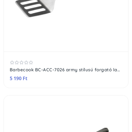
Barbecook BC-ACC-7026 army stílusú forgató lapát, 38cm-es, khaki zöld nyél
5 190 Ft