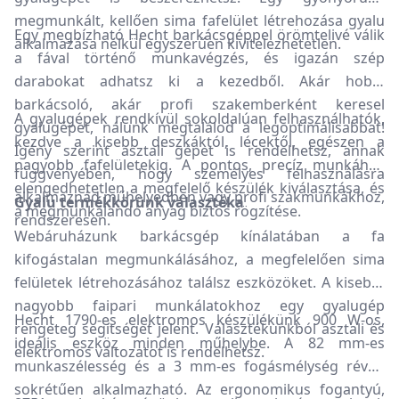
megmunkált, kellően sima fafelület létrehozása gyalu
Egy megbízható Hecht barkácsgéppel örömtelivé válik
alkalmazása nélkül egyszerűen kivitelezhetetlen.
a fával történő munkavégzés, és igazán szép
darabokat adhatsz ki a kezedből. Akár hobbi
barkácsoló, akár profi szakemberként keresel
A gyalugépek rendkívül sokoldalúan felhasználhatók,
gyalugépet, nálunk megtalálod a legoptimálisabbat!
kezdve a kisebb deszkáktól, lécektől, egészen a
Igény szerint asztali gépet is rendelhetsz, annak
nagyobb fafelületekig. A pontos, precíz munkához
függvényében, hogy személyes felhasználásra
elengedhetetlen a megfelelő készülék kiválasztása, és
alkalmaznád műhelyedben vagy profi szakmunkákhoz,
Gyalu termékkörünk választéka
a megmunkálandó anyag biztos rögzítése.
rendszeresen.
Webáruházunk barkácsgép kínálatában a fa
kifogástalan megmunkálásához, a megfelelően sima
felületek létrehozásához találsz eszközöket. A kisebb-
nagyobb faipari munkálatokhoz egy gyalugép
Hecht 1790-es elektromos készülékünk 900 W-os,
rengeteg segítséget jelent. Választékunkból asztali és
ideális eszköz minden műhelybe. A 82 mm-es
elektromos változatot is rendelhetsz.
munkaszélesség és a 3 mm-es fogásmélység révén
sokrétűen alkalmazható. Az ergonomikus fogantyú,