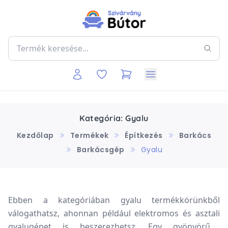
Kategória: Gyalu
Kezdőlap
Termékek
Építkezés
Barkács
Barkácsgép
Gyalu
Ebben a kategóriában gyalu termékkörünkből
válogathatsz, ahonnan például elektromos és asztali
gyalugépet is beszerezhetsz. Egy gyönyörűen