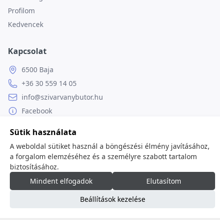
Profilom
Kedvencek
Kapcsolat
6500 Baja
+36 30 559 14 05
info@szivarvanybutor.hu
Facebook
Weboldal
Sütik használata
A weboldal sütiket használ a böngészési élmény javításához,
a forgalom elemzéséhez és a személyre szabott tartalom
biztosításához.
© 2026
minden jog fenntartva.
Mindent elfogadok
Elutasítom
Beállítások kezelése