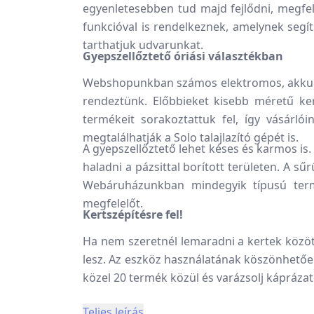
egyenletesebben tud majd fejlődni, megfele
funkcióval is rendelkeznek, amelynek segí
tarthatjuk udvarunkat.
Gyepszellőztető óriási választékban
Webshopunkban számos elektromos, akkumu
rendeztünk. Előbbieket kisebb méretű ker
termékeit sorakoztattuk fel, így vásárl
megtalálhatják a Solo talajlazító gépét is.
A gyepszellőztető lehet késes és karmos is.
haladni a pázsittal borított területen. A 
Webáruházunkban mindegyik típusú termé
megfelelőt.
Kertszépítésre fel!
Ha nem szeretnél lemaradni a kertek közö
lesz. Az eszköz használatának köszönhetőe
közel 20 termék közül és varázsolj káprázato
Teljes leírás