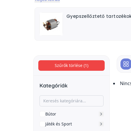
Gyepszellőztető tartozéko
Szűrők törlése (1)
Ninc
Kategóriák
Bútor
Játék és Sport