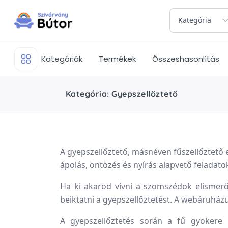
Kategória
Kategóriák
Termékek
Összeshasonlítás
Kategória: Gyepszellőztető
A gyepszellőztető, másnéven fűszellőztető 
ápolás, öntözés és nyírás alapvető feladat
Ha ki akarod vívni a szomszédok elismerő 
beiktatni a gyepszellőztetést. A webáruhá
A gyepszellőztetés során a fű gyökere 