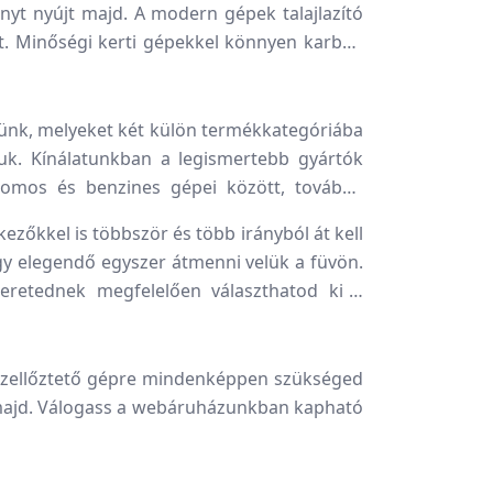
ányt nyújt majd. A modern gépek talajlazító
et. Minőségi kerti gépekkel könnyen karban
nk, melyeket két külön termékkategóriába
juk. Kínálatunkban a legismertebb gyártók
tromos és benzines gépei között, továbbá
ezőkkel is többször és több irányból át kell
ogy elegendő egyszer átmenni velük a füvön.
eretednek megfelelően választhatod ki a
pszellőztető gépre mindenképpen szükséged
t majd. Válogass a webáruházunkban kapható