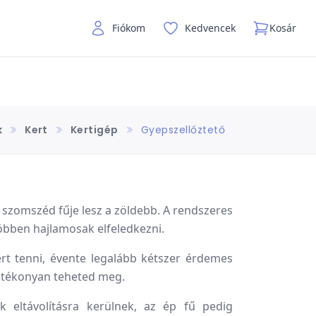
Fiókom
Kedvencek
Kosár
k
Kert
Kertigép
Gyepszellőztető
 szomszéd fűje lesz a zöldebb. A rendszeres
többen hajlamosak elfeledkezni.
ert tenni, évente legalább kétszer érdemes
hatékonyan teheted meg.
 eltávolításra kerülnek, az ép fű pedig