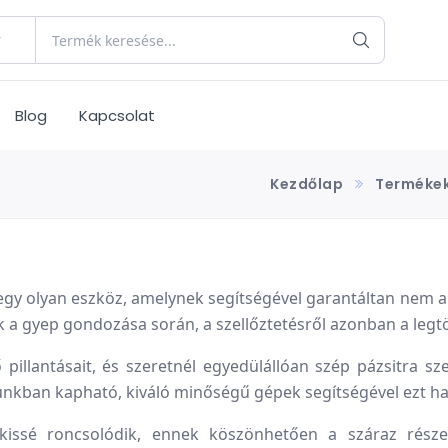
Blog
Kapcsolat
Kezdőlap
Terméke
egy olyan eszköz, amelynek segítségével garantáltan nem a
ok a gyep gondozása során, a szellőztetésről azonban a leg
pillantásait, és szeretnél egyedülállóan szép pázsitra sz
zunkban kapható, kiváló minőségű gépek segítségével ezt 
kissé roncsolódik, ennek köszönhetően a száraz részek