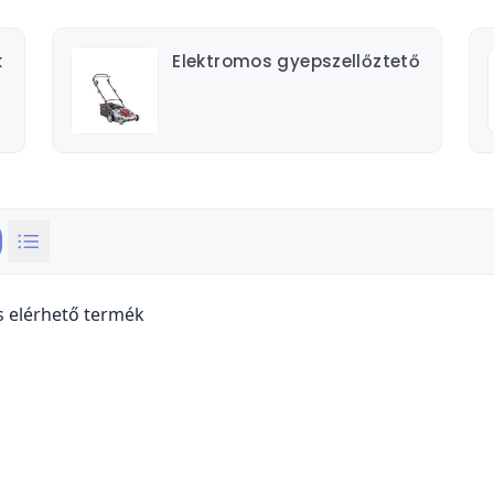
k
Elektromos gyepszellőztető
s elérhető termék