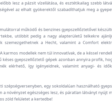
lőbb lesz a pázsit vízellátása, és esztétikailag szebb látv
tségével az elhalt gyökerektől szabadíthatjuk meg a gyep
látorral működő és benzines gyepszellőztetővel készültü
tekbe, utóbbit pedig a nagy alapterületű telkekre ajánl
óink szemezgethetnek a Hecht, valamint a Comfort elek
 A karmos modellek nem túl innovatívak, de a késsel rendelk
sűrű késes gyepszellőztető gépek azonban annyira profik, h
k elérhető, így igényeidnek, valamint anyagi- és idők
tti szépségversenyben, egy sokoldalúan használható gye
n a növényzet egészséges lesz, és páratlan látványt nyúj
s zöld felületet a kertedbe!