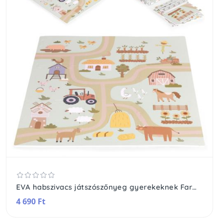
EVA habszivacs játszószőnyeg gyerekeknek Farm 90,5x90,5 cm 21 db
4 690 Ft