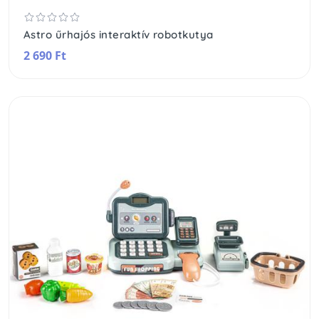
Astro űrhajós interaktív robotkutya
2 690 Ft