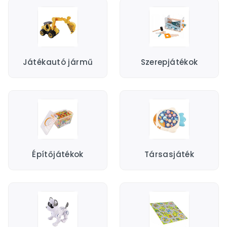
füléhez, és csak rövid ideig használjátok őket. Válaszd
mindig a legalacsonyabb hangerőt, iktass be csendes
szüneteket, váltogasd a játékokat, és figyeld a kicsi
reakcióit; ha bármi szokatlant észlelsz, kérj
hallásszűrést.
Játékautó jármű
Szerepjátékok
Építőjátékok
Társasjáték