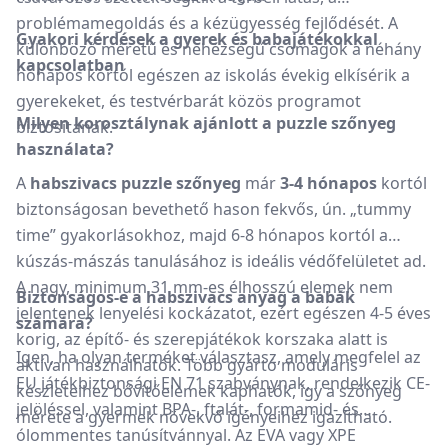
problémamegoldás és a kézügyesség fejlődését. A
Gyakori kérdések a gyerek és babajátékokkal
különböző méretű és nehézségű csomagok a néhány
kapcsolatban
hónapos kortól egészen az iskolás évekig elkísérik a
gyerekeket, és testvérbarát közös programot
Milyen korosztálynak ajánlott a puzzle szőnyeg
biztosítanak.
használata?
A
habszivacs puzzle szőnyeg
már
3-4 hónapos
kortól
biztonságosan bevethető hason fekvős, ún. „tummy
time” gyakorlásokhoz, majd 6-8 hónapos kortól a
kúszás-mászás tanulásához is ideális védőfelületet ad.
A nagy, minimum 31 mm-es élhosszú elemek nem
Biztonságos-e a habszivacs anyag a babák
jelentenek lenyelési kockázatot, ezért egészen 4-5 éves
számára?
korig, az építő- és szerepjátékok korszaka alatt is
Igen, ha olyan terméket választasz, amely megfelel az
aktívan használhatók. Több gyártó moduláris
EU játékbiztonsági EN 71 szabványnak, rendelkezik CE-
készleteihez bővítőelemek kaphatók, így a szőnyeg
jelöléssel, valamint BPA-, ftalát-, formamid- és
mérete a gyermek növekvő igényeihez igazítható.
ólommentes tanúsítvánnyal. Az EVA vagy XPE