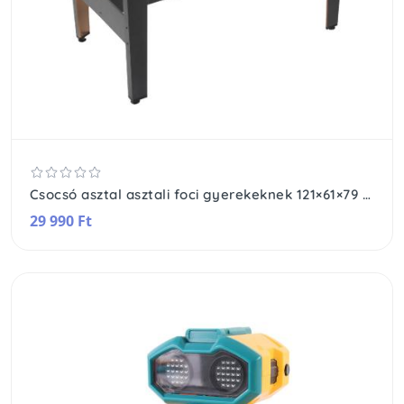
Csocsó asztal asztali foci gyerekeknek 121×61×79 cm
29 990 Ft