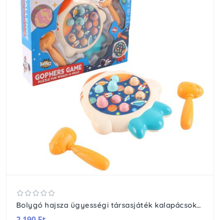
Bolygó hajsza ügyességi társasjáték kalapácsokkal Whack-A-Mole
2 190 Ft