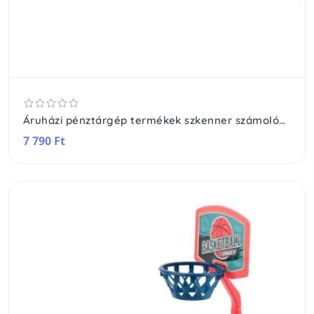
Áruházi pénztárgép termékek szkenner számológép hangok
7 790 Ft