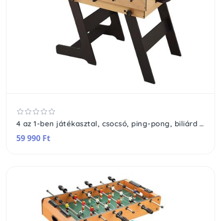
4 az 1-ben játékasztal, csocsó, ping-pong, biliárd és curling bowling játékhoz
59 990 Ft