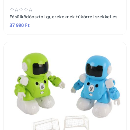
Fésülködőasztal gyerekeknek tükörrel székkel és 7 kiegészítővel
37 990 Ft