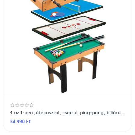
4 az 1-ben játékasztal, csocsó, ping-pong, biliárd és léghoki játékhoz
34 990 Ft