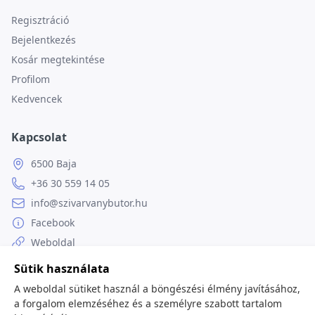
Regisztráció
Bejelentkezés
Kosár megtekintése
Profilom
Kedvencek
Kapcsolat
6500 Baja
+36 30 559 14 05
info@szivarvanybutor.hu
Facebook
Weboldal
Sütik használata
A weboldal sütiket használ a böngészési élmény javításához,
a forgalom elemzéséhez és a személyre szabott tartalom
© 2026
minden jog fenntartva.