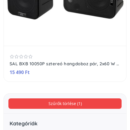
SAL BXB 10050P sztereó hangdoboz pár, 2x60 W / 8 Ohm, 3 utas Bass reflex, eltávolítható tartókonzol
15 490 Ft
Szűrők törlése (1)
Kategóriák