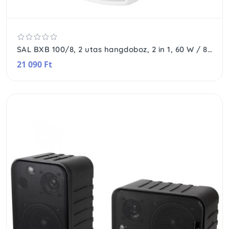
SAL BXB 100/8, 2 utas hangdoboz, 2 in 1, 60 W / 8 Ohm, 40 W / 100 V, Bass reflex, billenthető, forgatható
21 090 Ft