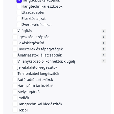
Hangdoboz tartozékok
Hangtechnikai eszközök
Utazóadapter
Elosztós aljzat
Gyerekvédő aljzat
Világítás
Egészség, szépség
Lakáskiegészítő
Inverterek és tápegységek
Állatriasztók, állatcsapdák
Villanykapcsoló, konnektor, dugalj
Jel-átalakító kiegészítők
Telefonkábel kiegészítők
Autórádió tartozékok
Hangváltó tartozékok
Mélysugárzó
Rádiók
Hangtechnikai kiegészítők
Hobbi