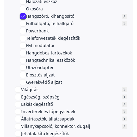
Hálózati eszköz
Okosóra
Hangszóró, kihangosító
Fülhallgató, fejhallgató
Powerbank
Telefonvezeték kiegészítők
FM modulátor
Hangdoboz tartozékok
Hangtechnikai eszközök
Utazóadapter
Elosztós aljzat
Gyerekvédő aljzat
Világítás
Egészség, szépség
Lakáskiegészítő
Inverterek és tápegységek
Állatriasztók, állatcsapdák
Villanykapcsoló, konnektor, dugalj
Jel-átalakító kiegészítők