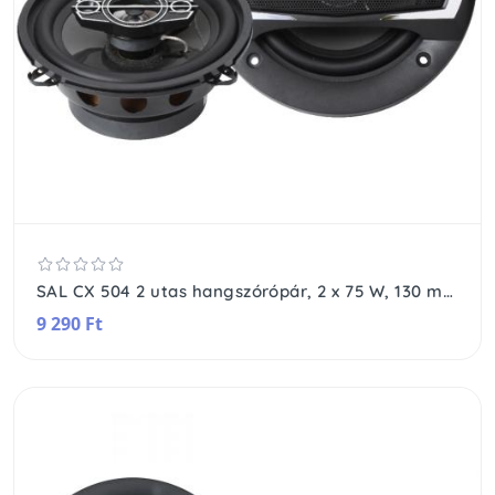
SAL CX 504 2 utas hangszórópár, 2 x 75 W, 130 mm, 4 Ohm, magas és mélyközép
9 290 Ft