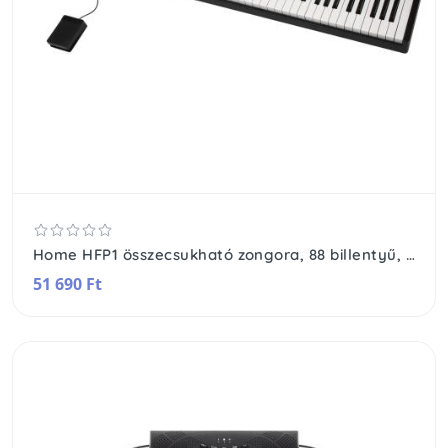
Home HFP1 összecsukható zongora, 88 billentyű, 128 választható hangszín és ritmus, 20 demó dal, beépített sztereó hangszóró, LCD kijelző, Bluetooth kompatibilis
51 690 Ft