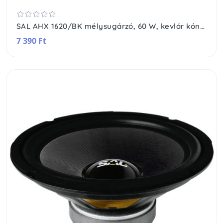
SAL AHX 1620/BK mélysugárzó, 60 W, kevlár kónusz, 4 Ohm, 50 - 7000 Hz, 1" hangtekercs, 2 réteg
7 390 Ft