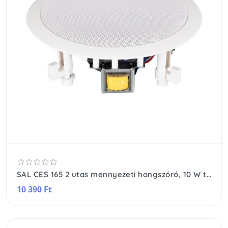
SAL CES 165 2 utas mennyezeti hangszóró, 10 W terhelhetőség, 2 utas, 110 V-os transzformátor, 8 Ohm impedancia
10 390 Ft