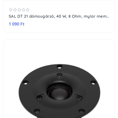
SAL DT 21 dómsugárzó, 40 W, 8 Ohm, mylar membrán, 2x0,6 Oz mágnes
1 090 Ft