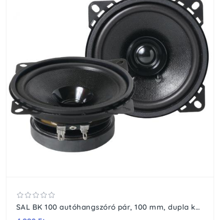
SAL BK 100 autóhangszóró pár, 100 mm, dupla kónusz, 2 x 45 Wmax, 4 Ohm, 55 - 19.000 Hz, 85 dB, PEI magas tölcsér, cellulóz mélyközép kónusz