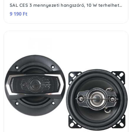
SAL CES 3 mennyezeti hangszóró, 10 W terhelhetőség, 110 V-os transzformátor, 8 Ohm impedancia
9 190 Ft