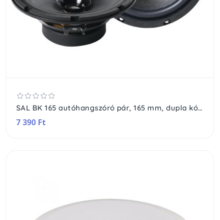
SAL BK 165 autóhangszóró pár, 165 mm, dupla kónusz, 2 x 75 Wmax, 4 Ohm, 45 - 19.000 Hz, 86 dB, PEI magas tölcsér, cellulóz mélyközép kónusz
7 390 Ft