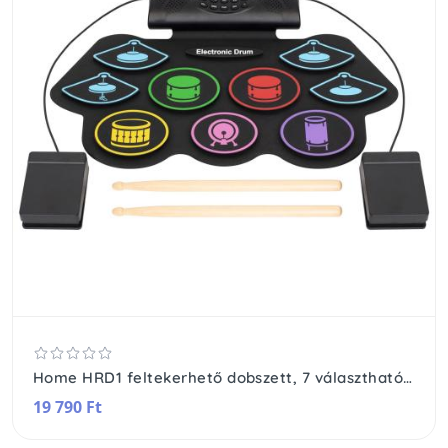
Home HRD1 feltekerhető dobszett, 7 választható ritmus és 10 demó dal, dobolás felvétele és visszajátszása, Bluetooth funkció
19 790 Ft