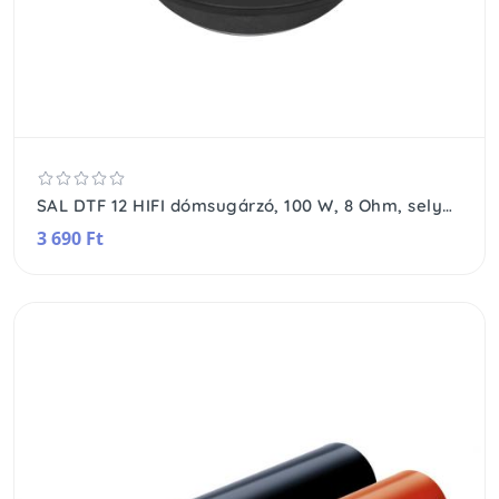
SAL DTF 12 HIFI dómsugárzó, 100 W, 8 Ohm, selyem membrán, 2 rétegű tekercs, 8 Oz mágnes
3 690 Ft