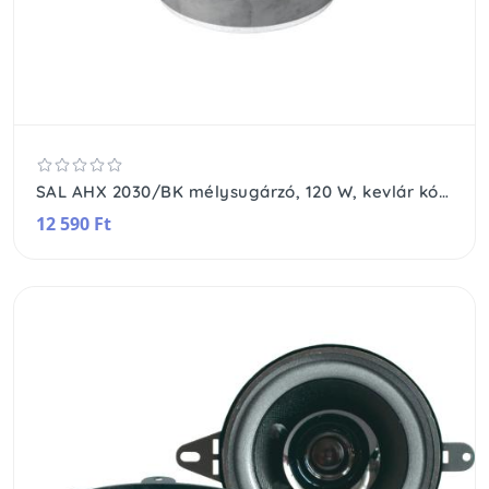
SAL AHX 2030/BK mélysugárzó, 120 W, kevlár kónusz, 4 Ohm, 40 - 4000 Hz, 1,5" hangtekercs, 4 réteg
12 590 Ft