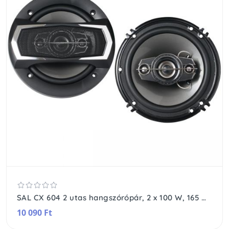
SAL CX 604 2 utas hangszórópár, 2 x 100 W, 165 mm, 4 Ohm, magas és mélyközép
10 090 Ft