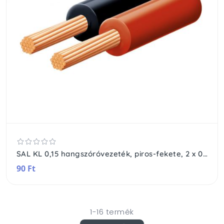
SAL KL 0,15 hangszóróvezeték, piros-fekete, 2 x 0,15 mm2, 0,1 mm elemi szál, 100 m/ tekercs
90 Ft
1-16 termék