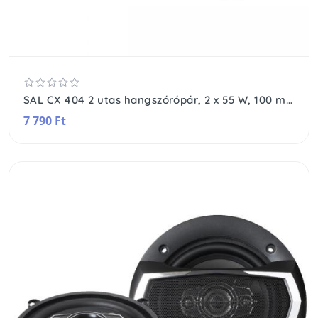
SAL CX 404 2 utas hangszórópár, 2 x 55 W, 100 mm, 4 Ohm, magas és mélyközép
7 790 Ft