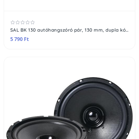
SAL BK 130 autóhangszóró pár, 130 mm, dupla kónusz, 2 x 50 Wmax, 4 Ohm, 50 - 19.000 Hz, 86 dB, PEI magas tölcsér, cellulóz mélyközép kónusz
5 790 Ft