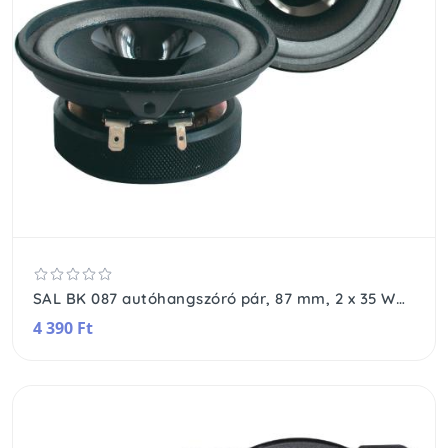
SAL BK 087 autóhangszóró pár, 87 mm, 2 x 35 Wmax, 75 - 18.500 Hz, 85 dB, PEI magas tölcsér, cellulóz mélyközép kónusz
4 390 Ft