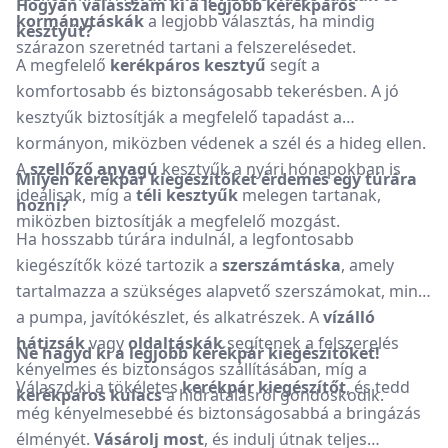
Hogyan válasszam ki a legjobb kerékpáros
kormánytáskák
a legjobb választás, ha mindig
kesztyűt?
szárazon szeretnéd tartani a felszerelésedet.
A megfelelő
kerékpáros kesztyű
segít a
komfortosabb és biztonságosabb tekerésben. A jó
kesztyűk biztosítják a megfelelő tapadást a
kormányon, miközben védenek a szél és a hideg ellen.
A
szellőző anyagú
kesztyűk a nyári hónapokban is
Milyen kerékpár kiegészítőket érdemes egy túrára
ideálisak, míg a
téli kesztyűk
melegen tartanak,
hozni?
miközben biztosítják a megfelelő mozgást.
Ha hosszabb túrára indulnál, a legfontosabb
kiegészítők közé tartozik a
szerszámtáska
, amely
tartalmazza a szükséges alapvető szerszámokat, mint
a pumpa, javítókészlet, és alkatrészek. A
vízálló
hátizsák
vagy
oldaltáskák
segítenek a felszerelés
Ne hagyd ki a legjobb kerékpár kiegészítőket!
kényelmes és biztonságos szállításában, míg a
Válaszd ki a tökéletes
kerékpár kiegészítőt
, és tedd
kerékpáros kulacs
a hidratálásról gondoskodik.
még kényelmesebbé és biztonságosabbá a bringázás
élményét.
Vásárolj most
, és indulj útnak teljes