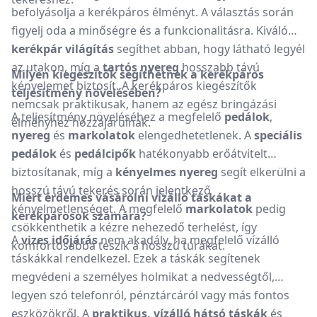
befolyásolja a kerékpáros élményt. A választás során
figyelj oda a minőségre és a funkcionalitásra. Kiváló
kerékpár világítás
segíthet abban, hogy látható legyél
az utakon, míg a
tartós nyereg
hosszabb távú
Milyen kiegészítők segíthetnek a kerékpáros
kényelemet biztosít. A kerékpáros kiegészítők
teljesítmény növelésében?
nemcsak praktikusak, hanem az egész bringázási
A teljesítmény növeléséhez a megfelelő
pedálok
,
élményhez hozzájárulnak.
nyereg
és
markolatok
elengedhetetlenek. A
speciális
pedálok
és
pedálcipők
hatékonyabb erőátvitelt
biztosítanak, míg a
kényelmes nyereg
segít elkerülni a
hosszú távú tekerés során jelentkező
Miért érdemes vásárolni vízálló táskákat a
kényelmetlenséget. A megfelelő
markolatok
pedig
kerékpárosok számára?
csökkenthetik a kézre nehezedő terhelést, így
A
vizes időjárás
nem akadály, ha megfelelő vízálló
komfortosabbá teszik a hosszú túrákat.
táskákkal rendelkezel. Ezek a táskák segítenek
megvédeni a személyes holmikat a nedvességtől,
legyen szó telefonról, pénztárcáról vagy más fontos
eszközökről. A
praktikus, vízálló hátsó táskák
és