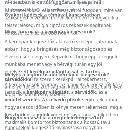
változatban is – attól függően, milyen szintű
bevásárlásról. Kormányra, vázra is rögzíthető
funkcionalitásra van szükséged.
változatok közül választhatsz, attól függően, mire van
Gyakori kédések a témával kapcsolatban
szükséged. A vízálló modellek esőben is megvédik a
felszerelésed, míg a cipzáros rekeszek segítenek
Miért fontosak a kerékpár kiegészítők?
rendszerezni az apróbb holmikat
A kerékpár kiegészítők alapvető szerepet játszanak
abban, hogy a bringázás még biztonságosabb és
élvezetesebb legyen. Képzeld el, hogy épp a reggeli
munkába menet vagy a hétvégi túrán egy jól
elhelyezett
kerékpár világítással
és
tartós
Melyek a legfontosabb kerékpár kiegészítők?
sárvédőkkel
felszerelt kerékpárral tekerhetsz,
A kerékpárosok számára az alapvető kiegészítők közé
amellyel teljes biztonságban közlekedhetsz bármilyen
tartozik a
kerékpár világítás
, a
sárvédők
, és a
időjárási körülmény között.
védőfelszerelés
. A
szélvédő plexik
segítenek abban,
hogy az esős időben is kényelmesen tekerhess, míg a
kesztyűk
és a
pólók
védelmet nyújtanak, miközben
Hogyan válaszd ki a megfelelő kiegészítőt?
maximális komfortot biztosítanak a hosszú távú
A megfelelő kiegészítő kiválasztása nagyban
tekeréshez.