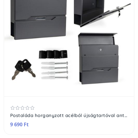
Postaláda horganyzott acélból újságtartóval antracit
9 690 Ft