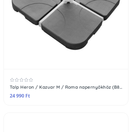
Talp Heron / Kazuar M / Roma napernyőkhöz (B88015A)
24 990 Ft