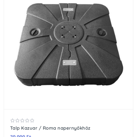
Talp Kazuar / Roma napernyőkhöz
39 990 Ft