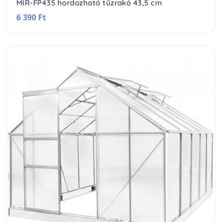
MIR-FP435 hordozható tűzrakó 43,5 cm
6 390 Ft