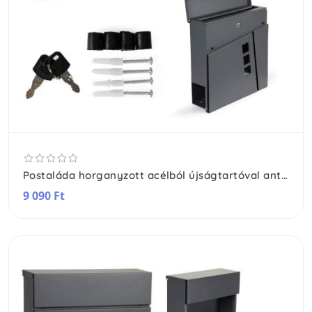
Postaláda horganyzott acélból újságtartóval antracit
9 090 Ft