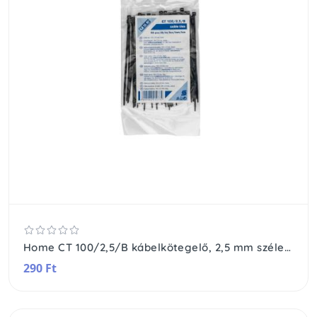
Home CT 100/2,5/B kábelkötegelő, 2,5 mm széles, 100 mm hosszú, 50 db, fekete
290 Ft