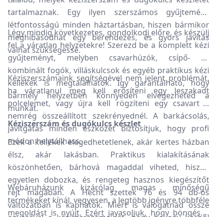
tartalmaznak. Egy ilyen szerszámos gyűjtemény
létfontosságú minden háztartásban, hiszen bármikor
Légy mindig következetes, gondolkodj előre, és készülj
meghibásodhat egy berendezés, és gyors javítás
fel a váratlan helyzetekre! Szerezd be a komplett kézi
válhat szükségessé.
gyűjteményt, melyben csavarhúzók, csípő- és
kombinált fogók, villáskulcsok és egyéb praktikus kézi
Kéziszerszámaink segítségével nem jelent problémát,
kellékek is megtalálhatók. Így garantálható, hogy
ha váratlanul meg kell erősíteni egy leszakadt
bármely helyzetben könnyedén elvégezheted a
polcelemet, vagy újra kell rögzíteni egy csavart a
munkát.
nemrég összeállított szekrényednél. A barkácsolás,
Kéziszerszám és dugókulcs készlet
javítgatás minden eszközét biztosítjuk, hogy profi
módon helytállhass.
Ezek a kellékek elegedhetetlenek, akár kertes házban
élsz, akár lakásban. Praktikus kialakításának
köszönhetően, bárhová magaddal viheted, hiszen
egyetlen dobozka, és rengeteg hasznos kiegészítőt
Webáruházunk kizárólag magas minőségű
rejt magában. A Hecht szettek 76 és 94 db-os
termékeket kínál, vegyesen, a legtöbb igényre többféle
változatban is kaphatók. Miért is válogatnád össze
megoldást is nyújt. Ezért javasoljuk, hogy böngészd