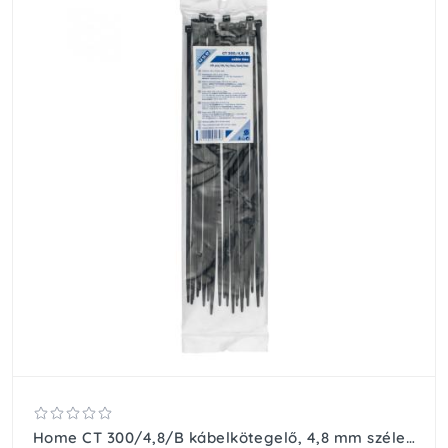
Home CT 300/4,8/B kábelkötegelő, 4,8 mm széles, 300 mm hosszú, 25 db, fekete