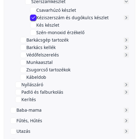
Szerszámkészlet
Csavarhúzó készlet
Kéziszerszám és dugókulcs készlet
Kés készlet
Szén-monoxid érzékelő
Barkácsgép tartozék
Barkács kellék
Védőfelszerelés
Munkaasztal
Zsugorcső tartozékok
Kábeldob
Nyílászáró
Padló és falburkolás
Kerítés
Baba-mama
Fűtés, Hűtés
Utazás