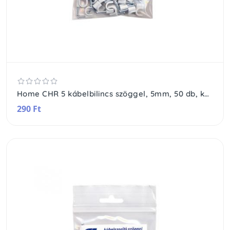
Home CHR 5 kábelbilincs szöggel, 5mm, 50 db, kerek vezetékhez
290 Ft