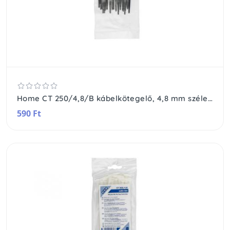
Home CT 250/4,8/B kábelkötegelő, 4,8 mm széles, 250 mm hosszú, 25 db, fekete
590 Ft