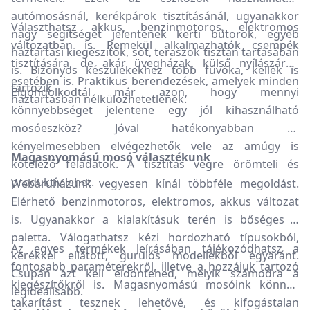
autómosásnál, kerékpárok tisztításánál, ugyanakkor
Választhatsz akkus, benzinmotoros, elektromos
nagy segítséget jelentenek kerti bútorok, egyéb
változatban is. Remekül alkalmazhatók csempék
háztartási kiegészítők, sőt, teraszok tisztán tartásában
tisztítására, de akár üvegházak, külső nyílászárók
is. Bizonyos készülékekhez több fúvóka, kellék is
esetében is. Praktikus berendezések, amelyek minden
tartozik.
Elgondolkodtál már azon, hogy mennyi
háztartásban nélkülözhetetlenek.
könnyebbséget jelentene egy jól kihasználható
mosóeszköz? Jóval hatékonyabban és
kényelmesebben elvégezhetők vele az amúgy is
Magasnyomású mosó választékunk
kötelező feladatok. A tisztítás végre örömteli és
produktív lehet.
Webáruházunk vegyesen kínál többféle megoldást.
Elérhető benzinmotoros, elektromos, akkus változat
is. Ugyanakkor a kialakításuk terén is bőséges a
paletta. Válogathatsz kézi hordozható típusokból,
Az egyes termékek leírásában tájékozódhatsz a
kerékkel ellátott, gurulós modellekből egyaránt.
fontosabb paraméterekről, illetve a hozzájuk tartozó
Csupán azt kell eldöntened, melyik számodra a
kiegészítőkről is. Magasnyomású mosóink könnyű
legideálisabb.
takarítást tesznek lehetővé, és kifogástalan