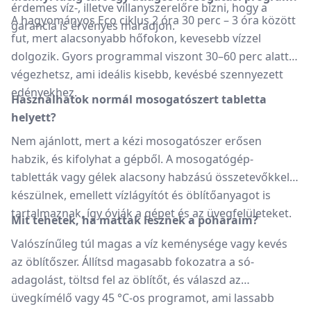
érdemes víz-, illetve villanyszerelőre bízni, hogy a
A hagyományos Eco ciklus 2 óra 30 perc – 3 óra között
garancia is érvényes maradjon.
fut, mert alacsonyabb hőfokon, kevesebb vízzel
dolgozik. Gyors programmal viszont 30–60 perc alatt is
végezhetsz, ami ideális kisebb, kevésbé szennyezett
edényekhez.
Használhatok normál mosogatószert tabletta
helyett?
Nem ajánlott, mert a kézi mosogatószer erősen
habzik, és kifolyhat a gépből. A mosogatógép-
tabletták vagy gélek alacsony habzású összetevőkkel
készülnek, emellett vízlágyítót és öblítőanyagot is
tartalmaznak, így óvják a gépet és az üvegfelületeket.
Mit tehetek, ha mattak lesznek a poharaim?
Valószínűleg túl magas a víz keménysége vagy kevés
az öblítőszer. Állítsd magasabb fokozatra a só-
adagolást, töltsd fel az öblítőt, és válaszd az
üvegkímélő vagy 45 °C-os programot, ami lassabb