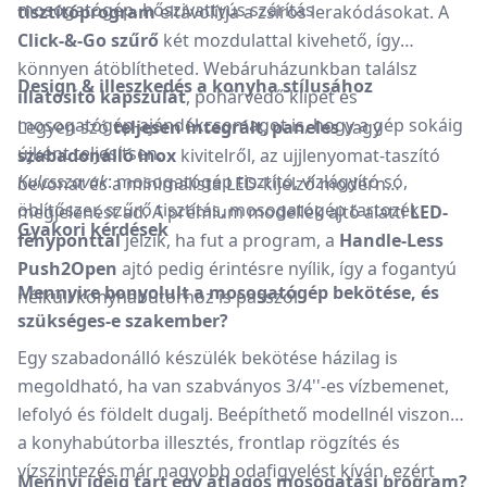
mosogatógép, hőszivattyús szárítás
tisztítóprogram
eltávolítja a zsíros lerakódásokat. A
Click-&-Go szűrő
két mozdulattal kivehető, így
könnyen átöblítheted. Webáruházunkban találsz
Design & illeszkedés a konyha stílusához
illatosító kapszulát
, pohárvédő klipet és
mosogatógép-ajándékcsomagot is, hogy a gép sokáig
Legyen szó
teljesen integrált
,
paneles
vagy
újként teljesítsen.
szabadonálló inox
kivitelről, az ujjlenyomat-taszító
Kulcsszavak
: mosogatógép tisztító, vízlágyító só,
bevonat és a minimalista LED-kijelző modern
öblítőszer, szűrő tisztítás, mosogatógép tartozék
megjelenést ad. A prémium modellek ajtó alatti
LED-
Gyakori kérdések
fényponttal
jelzik, ha fut a program, a
Handle-Less
Push2Open
ajtó pedig érintésre nyílik, így a fogantyú
Mennyire bonyolult a mosogatógép bekötése, és
nélküli konyhabútorhoz is passzol.
szükséges-e szakember?
Egy szabadonálló készülék bekötése házilag is
megoldható, ha van szabványos 3/4''-es vízbemenet,
lefolyó és földelt dugalj. Beépíthető modellnél viszont
a konyhabútorba illesztés, frontlap rögzítés és
vízszintezés már nagyobb odafigyelést kíván, ezért
Mennyi ideig tart egy átlagos mosogatási program?