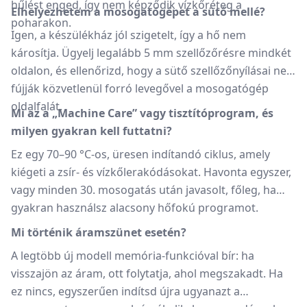
hűlést enged, így nem képződik vízkőréteg a
Elhelyezhetem a mosogatógépet a sütő mellé?
poharakon.
Igen, a készülékház jól szigetelt, így a hő nem
károsítja. Ügyelj legalább 5 mm szellőzőrésre mindkét
oldalon, és ellenőrizd, hogy a sütő szellőzőnyílásai ne
fújják közvetlenül forró levegővel a mosogatógép
oldalfalát.
Mi az a „Machine Care” vagy tisztítóprogram, és
milyen gyakran kell futtatni?
Ez egy 70–90 °C-os, üresen indítandó ciklus, amely
kiégeti a zsír- és vízkőlerakódásokat. Havonta egyszer,
vagy minden 30. mosogatás után javasolt, főleg, ha
gyakran használsz alacsony hőfokú programot.
Mi történik áramszünet esetén?
A legtöbb új modell memória-funkcióval bír: ha
visszajön az áram, ott folytatja, ahol megszakadt. Ha
ez nincs, egyszerűen indítsd újra ugyanazt a