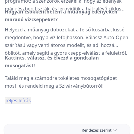
programot; a szenzorok érzékelik, hogy az edények
már részben tiszták, és lerövidítik a hátralévő ciklust.
Hogyan csökkenthetem a műanyag edényeken
maradó vízcseppeket?
Helyezd a műanyag dobozokat a felső kosárba, kissé
megdöntve, hogy a víz lefojhasson. Válassz Auto-Open
szárítású vagy ventilátoros modellt, és adj hozzá
öblítőt, amely segíti a gyors csepp-elválást a felületről.
Kattints, válassz, és élvezd a gondtalan
mosogatást!
Találd meg a számodra tökéletes mosogatógépet
most, és rendeld meg a Szivárványbútorról!
Teljes leírás
Rendezés szerint