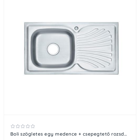
Boli szögletes egy medence + csepegtető rozsdamentes mosogató