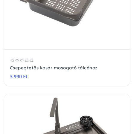
Csepegtetős kosár mosogató tálcához
3 990 Ft