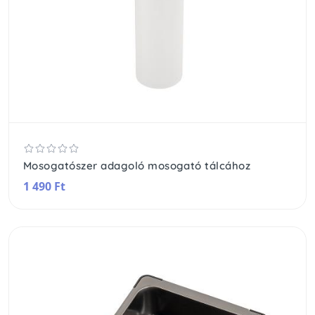
Mosogatószer adagoló mosogató tálcához
1 490 Ft