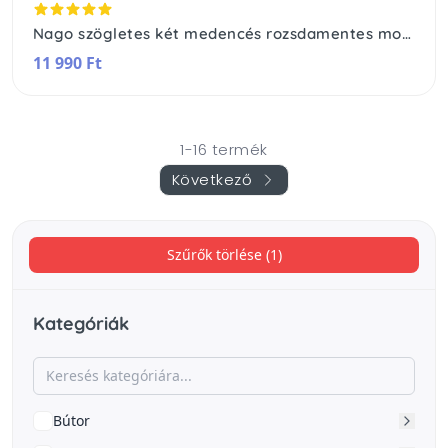
Nago szögletes két medencés rozsdamentes mosogató
11 990 Ft
1-16 termék
Következő
Szűrők törlése (1)
Kategóriák
Bútor