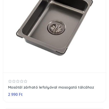
Mosótál zárható lefolyóval mosogató tálcához
2 990 Ft