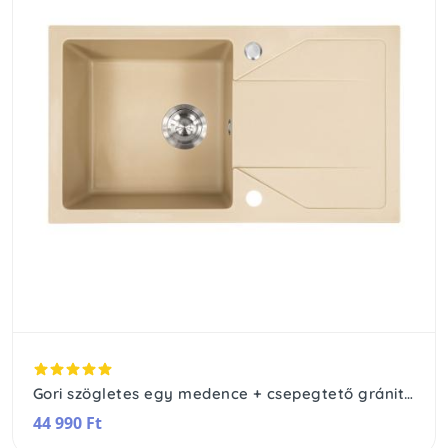
Gori szögletes egy medence + csepegtető gránit mosogató szifonnal
44 990 Ft