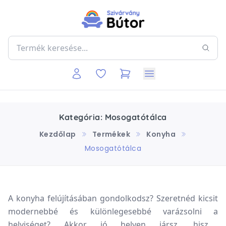
Kategória: Mosogatótálca
Kezdőlap
Termékek
Konyha
Mosogatótálca
A konyha felújításában gondolkodsz? Szeretnéd kicsit
modernebbé és különlegesebbé varázsolni a
helyiséget? Akkor jó helyen jársz, hiszen