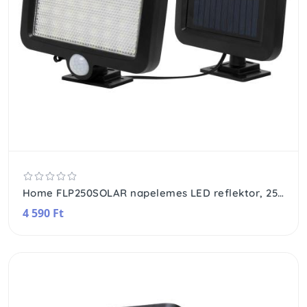
Home FLP250SOLAR napelemes LED reflektor, 250 lm, PIR mozgásérzékelő, 120° 5m, 56 db hidegfehér SMD LED, energiatakarékos, műanyag, IP44
4 590 Ft