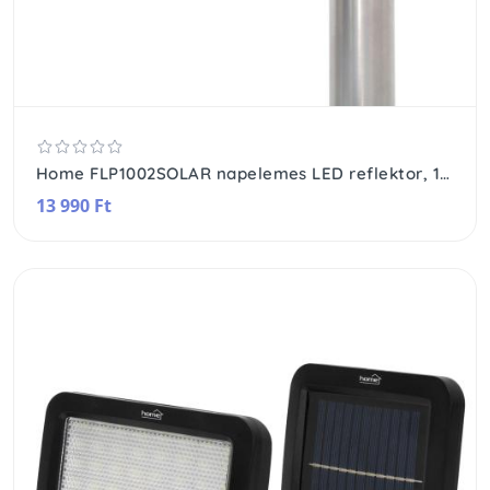
Home FLP1002SOLAR napelemes LED reflektor, 1000 lm, PIR mozgásérzékelő, 120° 5m, 2 x 28 db hidegfehér SMD LED, energiatakarékos, fém + műanyag, IP44
13 990 Ft