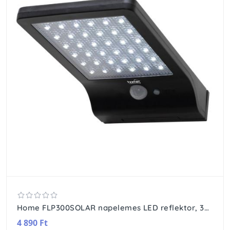
Home FLP300SOLAR napelemes LED reflektor, 300 lm, PIR mozgásérzékelő, 120° 5m, 36 db hidegfehér SMD LED, energiatakarékos, műanyag, IP44
4 890 Ft