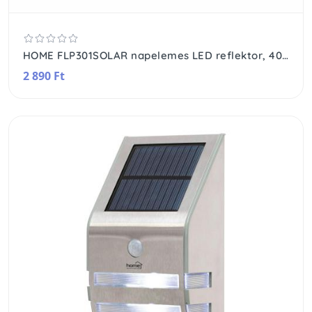
HOME FLP301SOLAR napelemes LED reflektor, 40 db SMD LED, 300 lumen, PIR mozgásérzékelő, IP44, 18650-es akkumulátor
2 890 Ft