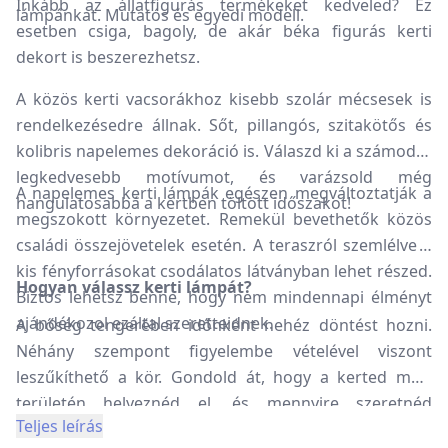
Inkább az állatfigurás termékeket kedveled? Ez
lámpánkat. Mutatós és egyedi modell.
esetben csiga, bagoly, de akár béka figurás kerti
dekort is beszerezhetsz.
A közös kerti vacsorákhoz kisebb szolár mécsesek is
rendelkezésedre állnak. Sőt, pillangós, szitakötős és
kolibris napelemes dekoráció is. Válaszd ki a számodra
legkedvesebb motívumot, és varázsold még
A napelemes kerti lámpák egészen megváltoztatják a
hangulatosabbá a kertben töltött időszakot!
megszokott környezetet. Remekül bevethetők közös
családi összejövetelek esetén. A teraszról szemlélve a
kis fényforrásokat csodálatos látványban lehet részed.
Hogyan válassz kerti lámpát?
Biztos lehetsz benne, hogy nem mindennapi élményt
ajándékozol ezáltal szeretteidnek.
A bőség tengerében időnként nehéz döntést hozni.
Néhány szempont figyelembe vételével viszont
leszűkíthető a kör. Gondold át, hogy a kerted mely
területén helyeznéd el, és mennyire szeretnéd
Teljes leírás
megvilágítani az adott szakaszt? Ez alapján