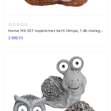
Home MX 637 napelemes kerti lámpa, 1 db melegfehér LED, automatikus, napelem, bagoly
3 990 Ft