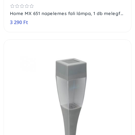
Home MX 651 napelemes fali lámpa, 1 db melegfehér SMD LED, cserélhető akkumulátor
3 290 Ft