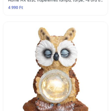
Home MX 632C napelemes lámpa, törpe, ~8 óra üzemidő, NiMH
4 990 Ft