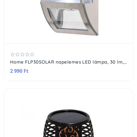
Home FLP30SOLAR napelemes LED lámpa, 30 lm, PIR mozgásérzékelő, 3-5m, 2 db hidegfehér SMD LED, energiatakarékos, fém + műanyag, IP44
2 990 Ft