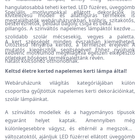
hangulatosabbá teheti kerted. LED füzéres, üveggömb
Speciális motívumokkal ellátott dekorációk is
kivitelezésű modell és állatfigurás termékek is
megtalálhatók webáruházunkban, kolibris, szitakötős,
beszerezhetők, például bagoly, csiga és béka.
pillangós. A színváltós napelemes lámpáktól kezdve a
szolidabb szolár mécsesekig, vegyes a paletta.
A kert szépségét minden évszakban kiemelheted,
Öltöztesd fényárba kerted, a természet erejével! A
mutatós kiegészítők segítségével! Ehhez nyújtunk
kedvenc motívumod megvilágítva egészen elképesztő
ötleteket bőséges termékpalettánk révén.
hatást kölcsönöz otthonodnak.
Keltsd életre kerted napelemes kerti lámpa által!
Webáruházunk világítás kategóriájában külön
csoportba gyűjtöttük napelemes kerti dekorációinkat,
szolár lámpáinkat.
A színváltós modellek és a hagyományos típusok
egyaránt helyet kaptak. Amennyiben még
különlegesebbre vágysz, és eltérnél a megszokott
változatoktól, ajánljuk LED füzérrel ellátott üveggömb