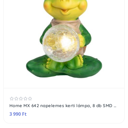
Home MX 642 napelemes kerti lámpa, 8 db SMD LED, automatikus, napelemes, akkumulátoros, 2 db
3 990 Ft