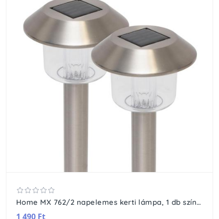
Home MX 762/2 napelemes kerti lámpa, 1 db színváltó LED, rozsdamentes fém, időjárásálló, automatikus, színes
1 490 Ft