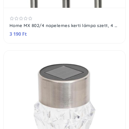
Home MX 802/4 napelemes kerti lámpa szett, 4 db, 1 db LED, fém és műanyag, automatikus, kristályszerű fej
3 190 Ft