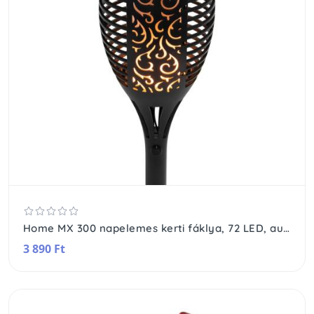
Home MX 300 napelemes kerti fáklya, 72 LED, automatikus, napelem és töltő, időjárásálló
3 890 Ft