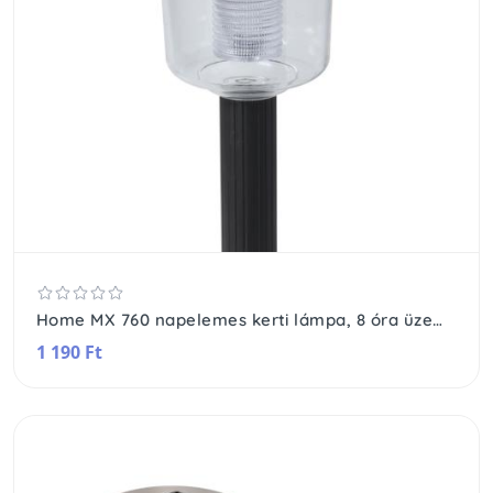
Home MX 760 napelemes kerti lámpa, 8 óra üzemidő, napelem és töltő, automatikus, 1 fehér LED, időjárásálló
1 190 Ft