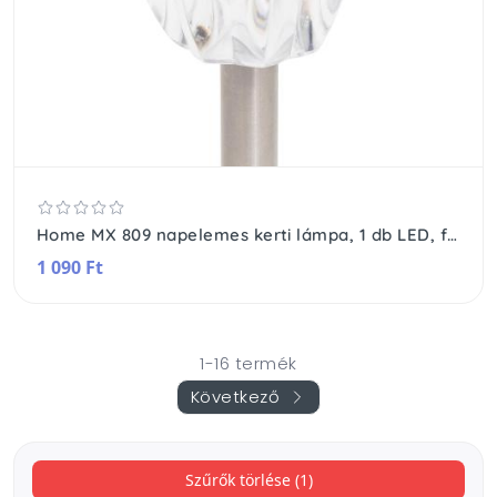
Home MX 809 napelemes kerti lámpa, 1 db LED, fém, időjárásálló, automatikus, hidegfehér
1 090 Ft
1-16 termék
Következő
Szűrők törlése (1)