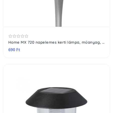
Home MX 720 napelemes kerti lámpa, műanyag, napelem és töltő, automatikus, 1 LED, időjárásálló
690 Ft