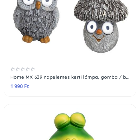
Home MX 639 napelemes kerti lámpa, gomba / bagoly / csiga, 2 db fehér LED, automatikus, akkumulátoros
1 990 Ft