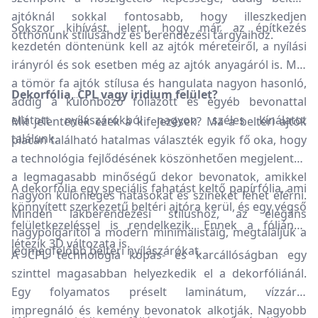
ajtóknál sokkal fontosabb, hogy illeszkedjen
Sokszor kihívást jelent, hogy már az építkezés
otthonunk stílusához és berendezési tárgyaihoz.
kezdetén döntenünk kell az ajtók méreteiről, a nyílási
irányról és sok esetben még az ajtók anyagáról is. Míg
a tömör fa ajtók stílusa és hangulata nagyon hasonló,
Dekorfólia, CPL vagy iridium felület?
addig a különböző fóliázott és egyéb bevonattal
ellátott nyílászárókból nagyon széles kínálatot
Mit jelentenek ezek a kifejezések? Ma a beltéri ajtók
találunk.
piacán található hatalmas választék egyik fő oka, hogy
a technológia fejlődésének köszönhetően megjelentek
a legmagasabb minőségű dekor bevonatok, amikkel
A dekorfólia egy speciális fahatást keltő papírfólia, ami
nagyon különleges hatásokat és színeket lehet elérni.
könnyített szerkezetű beltéri ajtóra kerül, és egy végső
Minden lakberendezési stílushoz, az elegáns
felületkezeléssel is rendelkezik. Ennek a fóliának
nagypolgáritól a modern minimalistáig, megtaláljuk a
létezik 3D változata is.
legmegfelőbb beltéri nyílászárókat.
A CPL technológia kopás- és karcállóságban egy
szinttel magasabban helyezkedik el a dekorfóliánál.
Egy folyamatos préselt laminátum, vízzáró,
impregnáló és kemény bevonatok alkotják. Nagyobb