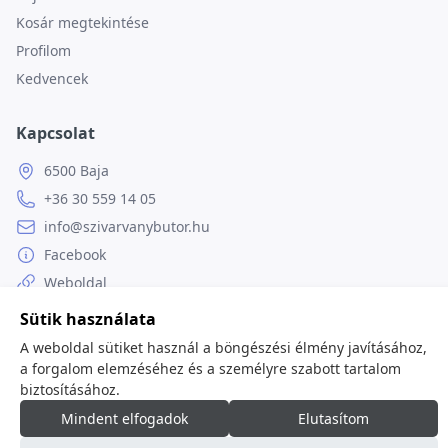
Kosár megtekintése
Profilom
Kedvencek
Kapcsolat
6500 Baja
+36 30 559 14 05
info@szivarvanybutor.hu
Facebook
Weboldal
Sütik használata
A weboldal sütiket használ a böngészési élmény javításához,
a forgalom elemzéséhez és a személyre szabott tartalom
© 2026
minden jog fenntartva.
biztosításához.
Mindent elfogadok
Elutasítom