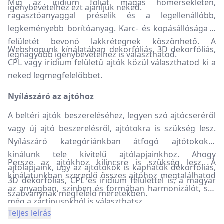
Míg az iridium fóliát magas hőmérsékleten,
igénybevételhez ezt ajánljuk neked.
ragasztóanyaggal préselik és a legellenállóbb,
legkeményebb borítóanyag. Karc- és kopásállósága a
felületét bevonó lakkrétegnek köszönhető. A
Webshopunk kínálatában dekorfóliás, 3D dekorfóliás,
legnagyobb igénybevételhez is választhatod.
CPL vagy iridium felületű ajtók közül választhatod ki a
neked legmegfelelőbbet.
Nyílászáró az ajtóhoz
A beltéri ajtók beszereléséhez, legyen szó ajtócseréről
vagy új ajtó beszerelésről, ajtótokra is szükség lesz.
Nyílászáró kategóriánkban átfogó ajtótokokat
kínálunk tele kivitelű ajtólapjainkhoz. Ahogy
Persze az ajtókhoz kilincsre is szükség lesz. A
ajtólapjaink, úgy az ajtótokok is kaphatók dekorfóliás,
kínálatunkban szereplő összes ajtóhoz megtalálhatod
3D dekorfóliás, CPL és iridium felülettel is, a magyar
az anyagban, színben és formában harmonizálót, sőt
szabványnak megfelelő méretekben.
még a zártípusokból is választhatsz.
Teljes leírás