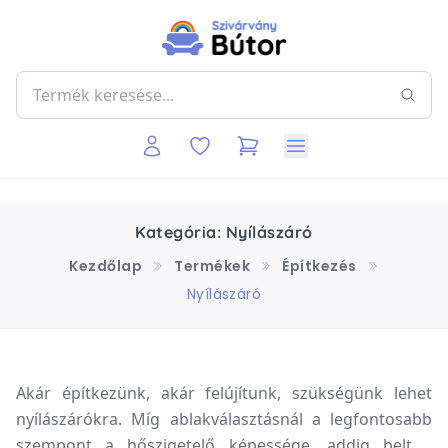
Kategória: Nyílászáró
Kezdőlap
Termékek
Építkezés
Nyílászáró
Akár építkezünk, akár felújítunk, szükségünk lehet
nyílászárókra. Míg ablakválasztásnál a legfontosabb
szempont a hőszigetelő képessége, addig beltéri