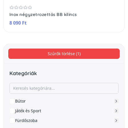
Inox négyzetrozettás BB kilincs
8 090 Ft
Szűrők törlése (1)
Kategóriák
Bútor
Játék és Sport
Fürdőszoba