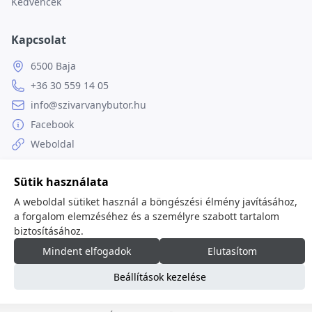
Kedvencek
Kapcsolat
6500 Baja
+36 30 559 14 05
info@szivarvanybutor.hu
Facebook
Weboldal
Sütik használata
A weboldal sütiket használ a böngészési élmény javításához,
© 2026
minden jog fenntartva.
a forgalom elemzéséhez és a személyre szabott tartalom
biztosításához.
Mindent elfogadok
Elutasítom
Beállítások kezelése