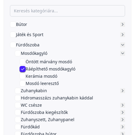
Bútor
Játék és Sport
Fürdőszoba
Mosdókagyló
Öntött márvány mosdó
Ráépíthető mosdókagyló
Kerámia mosdó
Mosdó leeresztő
Zuhanykabin
Hidromasszázs zuhanykabin káddal
WC csésze
Fürdőszoba kiegészítők
Zuhanyszett, Zuhanypanel
Fürdőkád
Fürdőszoba bútor