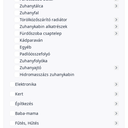
Zuhanytálca
Zuhanyfal
Törölközőszárító radiátor
Zuhanykabin alkatrészek
Fürdőszoba csaptelep
Kádparaván
Egyéb
Padlóösszefolyó
Zuhanyfolyóka
Zuhanyajtó
Hidromasszázs zuhanykabin
Elektronika
Kert
Építkezés
Baba-mama
Fűtés, Hűtés