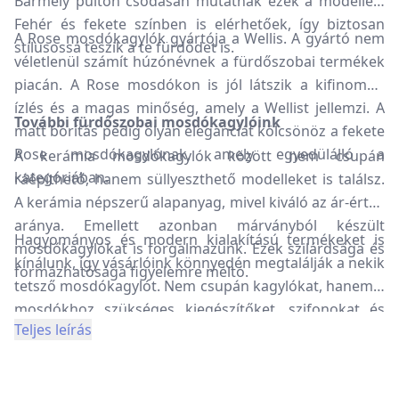
Bármely pulton csodásan mutatnak ezek a modellek.
Fehér és fekete színben is elérhetőek, így biztosan
A Rose mosdókagylók gyártója a Wellis. A gyártó nem
stílusossá teszik a te fürdődet is.
véletlenül számít húzónévnek a fürdőszobai termékek
piacán. A Rose mosdókon is jól látszik a kifinomult
ízlés és a magas minőség, amely a Wellist jellemzi. A
További fürdőszobai mosdókagylóink
matt borítás pedig olyan eleganciát kölcsönöz a fekete
Rose mosdókagylónak, amely egyedülálló a
A kerámia mosdókagylók között nem csupán
kategóriában.
ráépíthető, hanem süllyeszthető modelleket is találsz.
A kerámia népszerű alapanyag, mivel kiváló az ár-érték
aránya. Emellett azonban márványból készült
Hagyományos és modern kialakítású termékeket is
mosdókagylókat is forgalmazunk. Ezek szilárdsága és
kínálunk, így vásárlóink könnyedén megtalálják a nekik
formázhatósága figyelemre méltó.
tetsző mosdókagylót. Nem csupán kagylókat, hanem a
mosdókhoz szükséges kiegészítőket, szifonokat és
Teljes leírás
leeresztőket is elérsz webáruházunk termékei között.