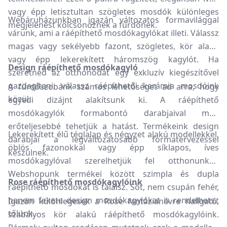
vagy épp letisztultan szögletes mosdók különleges
Webáruházunkban igazán változatos formavilággal
megjelenést kölcsönöznek a fürdőnek.
várunk, ami a ráépíthető mosdókagylókat illeti. Válassz
magas vagy sekélyebb fazont, szögletes, kör alakú
vagy épp lekerekített háromszög kagylót. Ha
Design ráépíthető mosdókagyló
szeretnéd az otthonodat egy exkluzív kiegészítővel
gazdagítani, válassz ráépíthetői kerámia mosdóink
A fürdőszobánk számos lehetőséget ad arra, hogy
közül.
egyedi dizájnt alakítsunk ki. A ráépíthető
mosdókagylók formabontó darabjaival még
erőteljesebbé tehetjük a hatást. Termékeink design
Lekerekített élű téglalap és négyzet alakú modellekkel,
darabjai a legváltozatosabb formatervezéssel
öblös fazonokkal vagy épp síklapos, íves
készülnek.
mosdókagylóval szerelhetjük fel otthonunkat.
Webshopunk termékei között szimpla és dupla
Rose ráépíthető mosdókagylóink
ráépíthető mosdókat is találsz. Sőt, nem csupán fehér,
hanem fekete design mosdókagylókat is rendelhetsz
Igazán különlegesek a Rose fantázianévre hallgató,
tőlünk.
szabályos kör alakú ráépíthető mosdókagylóink.