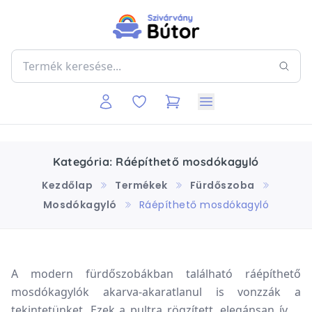
Kategória: Ráépíthető mosdókagyló
Kezdőlap
Termékek
Fürdőszoba
Mosdókagyló
Ráépíthető mosdókagyló
A modern fürdőszobákban található ráépíthető
mosdókagylók akarva-akaratlanul is vonzzák a
tekintetünket. Ezek a pultra rögzített, elegánsan ívelt