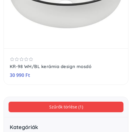
KR-98 WH/BL kerámia design mosdó
30 990 Ft
Szűrők törlése (1)
Kategóriák