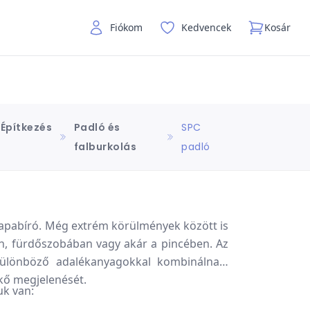
Fiókom
Kedvencek
Kosár
Építkezés
Padló és
SPC
falburkolás
padló
rapabíró. Még extrém körülmények között is
an, fürdőszobában vagy akár a pincében. Az
ülönböző adalékanyagokkal kombinálnak,
 kő megjelenését.
uk van: