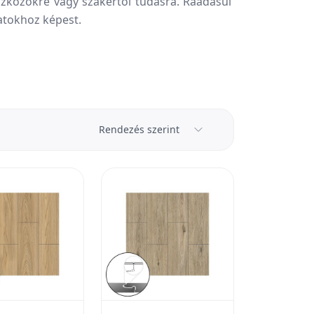
eszközökre vagy szakértői tudásra. Ráadásul
atokhoz képest.
Rendezés szerint