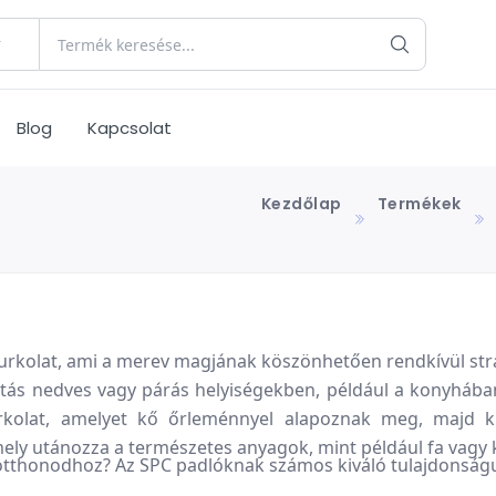
Blog
Kapcsolat
Kezdőlap
Termékek
urkolat, ami a merev magjának köszönhetően rendkívül st
lasztás nedves vagy párás helyiségekben, például a konyháb
rkolat, amelyet kő őrleménnyel alapoznak meg, majd k
amely utánozza a természetes anyagok, mint például fa vagy
 otthonodhoz? Az SPC padlóknak számos kiváló tulajdonság