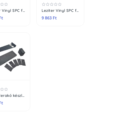
Leziter Vinyl SPC fózolt padló
Leziter Vinyl SPC fózolt padló
Ft
9 863 Ft
Padló lerakó készlet
Ft