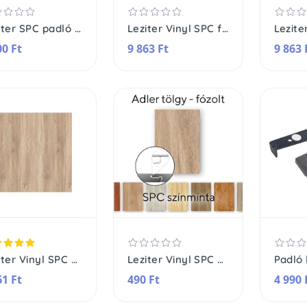
Leziter SPC padló színminta katalógus
Leziter Vinyl SPC fózolt padló
00 Ft
9 863 Ft
9 863 
Leziter Vinyl SPC padló
Leziter Vinyl SPC padló minta/db
61 Ft
490 Ft
4 990 