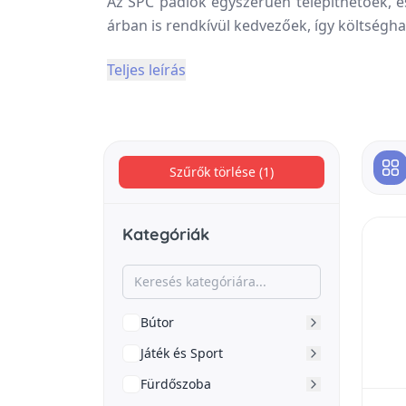
Az SPC padlók egyszerűen telepíthetőek, és
árban is rendkívül kedvezőek, így költség
Teljes leírás
Szűrők törlése (1)
Kategóriák
Bútor
Játék és Sport
Fürdőszoba