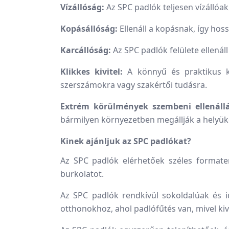
Vízállóság:
Az SPC padlók teljesen vízállóa
Kopásállóság:
Ellenáll a kopásnak, így ho
Karcállóság:
Az SPC padlók felülete ellenál
Klikkes kivitel:
A könnyű és praktikus kl
szerszámokra vagy szakértői tudásra.
Extrém körülmények szembeni ellenállá
bármilyen környezetben megállják a helyük
Kinek ajánljuk az SPC padlókat?
Az SPC padlók elérhetőek széles formate
burkolatot.
Az SPC padlók rendkívül sokoldalúak és id
otthonokhoz, ahol padlófűtés van, mivel ki