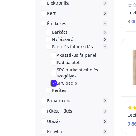
Elektronika
Kert
3 0
Építkezés
Barkács
Nyílászáró
Padló és falburkolás
Akusztikus falpanel
Padlóalátét
SPC burkolatváltó és
szegélyek
SPC padló
Kerítés
Baba-mama
Fűtés, Hűtés
Utazás
9 8
Konyha