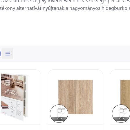
 az alátét és szegély kivételével nincs szükség speciális 
hatékony alternatívát nyújtanak a hagyományos hidegburkol