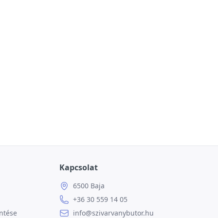
Kapcsolat
6500 Baja
+36 30 559 14 05
ntése
info@szivarvanybutor.hu