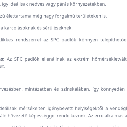
k, így ideálisak nedves vagy párás környezetekben.
sszú élettartama még nagy forgalmú területeken is.
l a karcolásoknak és sérüléseknek.
ikkes rendszerrel az SPC padlók könnyen telepíthetőek
s:
Az SPC padlók ellenállnak az extrém hőmérsékletvált
et.
rvezésben, mintázatban és színskálában, így könnyedén m
eálisak mérsékelten igénybevett helyiségektől a vendéglát
váló hővezető képességgel rendelkeznek. Az erre alkalmas 