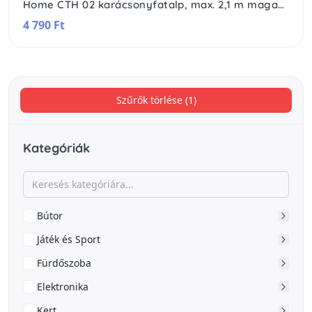
Home CTH 02 karácsonyfatalp, max. 2,1 m magas fához, 1,6 l víztartály, 50 - 105 mm átmérőhöz, beltéri
4 790 Ft
Szűrők törlése (1)
Kategóriák
Bútor
Játék és Sport
Fürdőszoba
Elektronika
Kert