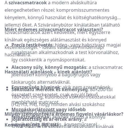
A
szivacsmatracok
a modern alváskultúra
elengedhetetlen részei: kompromisszummentes
kényelem, könnyű használat és költséghatékonyság
jellemzi őket. A Szivárványbútor kínálatában található
Miért érdemes szivacsmatracot választani?
szivacsmatracok azért kedveltek, mert egyszerre
kínálnak egészséges alátámasztást és könnyed
Precíz testkövetés
: hideg– vagy habszivacs magjai
kezelhetőséget – ideális választás mindennapi
rugalmasan alkalmazkodnak a test körvonalához,
használatra.
így csökkentik a nyomáspontokat.
Alacsony súly, könnyű mozgatás
: a szivacsmatrac
Használati ajánlások – kinek ajánlott?
jelentősen könnyebb a bagolyrugós vagy
táskarugós alternatíváknál.
Egyszerűség híveinek
: akik nem szeretnének
Sokoldalú méretek és keménység
: 80×200-tól
összetett szerkezetet, csak egy jól fekvő,
180×200 cm‑ig, különböző komfortfokozatokkal
megbízható matracot.
(H2, H3, H4), hogy minden alvási szokáshoz
Mozgáskorlátozott vagy idősebb
megtaláld a megfelelőt.
Milyen szempontokra érdemes figyelni vásárláskor?
felhasználóknak
: akiknek fontos a könnyű
Jójáratottság és ár-érték arány
: a
kezelhetőség (felhajtás, ágyneműcsere).
Keménység (H2, H3, H4)
szivacsmatracok kedvező árfekvésben kínálnak