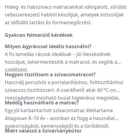
Hideg- és habszivacs matracainkat válogatott, sűrűbb
cellaszerkezetű habból készítjük, amelyek biztosítják
az időtálló tartást és formamegőrzést.
Gyakran felmerülő kérdések
Milyen ágyráccsal ideális használni?
A fix lamellás rácsok ideálisak – jól illeszkednek
hozzájuk, tehermentesítik a matracot, és segítik a
szellőzést.
Hogyan tisztítsam a szivacsmatracot?
Használj porszívót a portalanításhoz, folttisztításhoz
szivacsos tisztítószert. A cserélhető akár 60 °C-on
mosógépben mosható huzat higiénikus megoldás.
Meddig használható a matrac?
Egy jól karbantartott szivacsmatrac élettartama
átlagosan 8–10 év – azonban ez függ a használat
gyakoriságától, keménységtől és a törődéstől.
Miért válaszd a Szivárványbútor