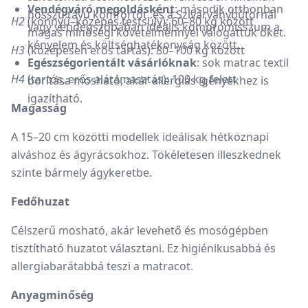
Vendégváró megoldásként
: második otthonban
hosszú távú komfortot, és a Szivárványbútornál
H2
(könnyű–közepes testsúly): 60–80 kg között
vagy vendégszobában ideális kompromisszum a
magas minőségi követelménnyel válogattuk őket.
kényelem és költséghatékonyság között.
H3
(közepesen erős tartás): 80–100 kg között
Egészségorientált vásárlóknak
: sok matrac textil
H4
(tartós, erős alátámasztás): 100 kg felett
borítása mosható, akár allergiás igényekhez is
igazítható.
Magasság
A 15–20 cm közötti modellek ideálisak hétköznapi
alváshoz és ágyrácsokhoz. Tökéletesen illeszkednek
szinte bármely ágykeretbe.
Fedőhuzat
Célszerű mosható, akár levehető és mosógépben
tisztítható huzatot választani. Ez higiénikusabbá és
allergiabarátabbá teszi a matracot.
Anyagminőség