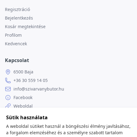
Regisztráció
Bejelentkezés
Kosár megtekintése
Profilom
Kedvencek
Kapcsolat
6500 Baja
+36 30 559 14 05
info@szivarvanybutor.hu
Facebook
Weboldal
Sütik használata
A weboldal sütiket használ a böngészési élmény javításához,
a forgalom elemzéséhez és a személyre szabott tartalom
© 2026
minden jog fenntartva.