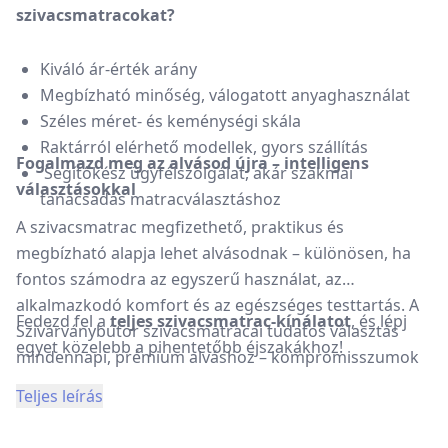
szivacsmatracokat?
Kiváló ár-érték arány
Megbízható minőség, válogatott anyaghasználat
Széles méret- és keménységi skála
Raktárról elérhető modellek, gyors szállítás
Fogalmazd meg az alvásod újra – intelligens
Segítőkész ügyfélszolgálat, akár szakmai
választásokkal
tanácsadás matracválasztáshoz
A szivacsmatrac megfizethető, praktikus és
megbízható alapja lehet alvásodnak – különösen, ha
fontos számodra az egyszerű használat, az
alkalmazkodó komfort és az egészséges testtartás. A
Fedezd fel a
teljes szivacsmatrac-kínálatot
, és lépj
Szivárványbútor szivacsmatracai tudatos választás
egyet közelebb a pihentetőbb éjszakákhoz!
mindennapi, prémium alváshoz – kompromisszumok
nélkül.
Teljes leírás