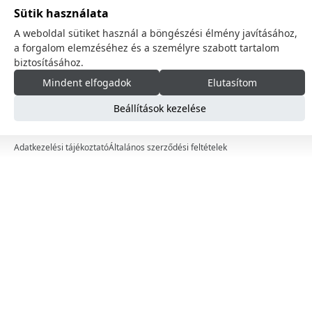
Fűtés, Hűtés
Sütik használata
A weboldal sütiket használ a böngészési élmény javításához,
Utazás
a forgalom elemzéséhez és a személyre szabott tartalom
Konyha
biztosításához.
Mindent elfogadok
Elutasítom
Higiénia
Szezonális
Beállítások kezelése
Autóápolási termékek
Adatkezelési tájékoztató
Általános szerződési feltételek
Márkák
Ár