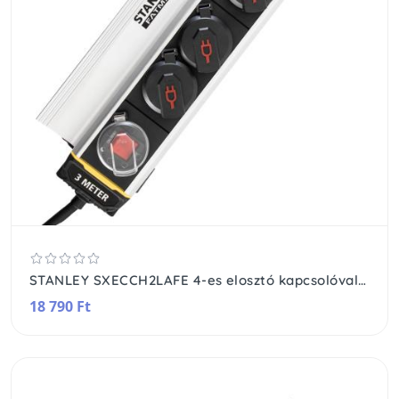
STANLEY SXECCH2LAFE 4-es elosztó kapcsolóval, 3 m, IP44-es védelem, alumínium ház, csíptetővel, beltérben is használható, H07RN-F 3G1,5 mm2 kábel
18 790 Ft