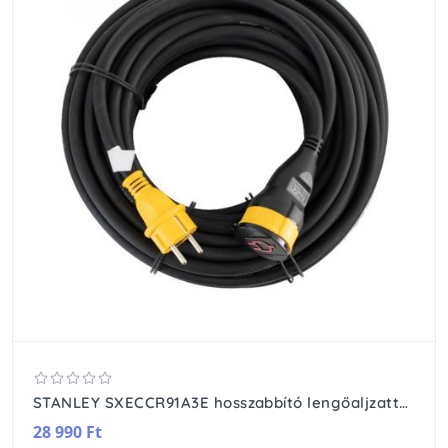
STANLEY SXECCR91A3E hosszabbító lengőaljzattal, 25 m, IP44-es védelem, kül- és beltéren egyaránt használható, H07RN-F 3G1,5 mm2 fekete kábel
28 990 Ft