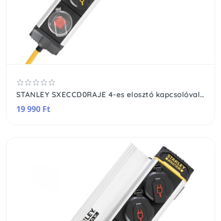
STANLEY SXECCD0RAJE 4-es elosztó kapcsolóval, 5 m, IP44-es védelem, alumínium ház, felakasztható, beltérben is használható, H07RN-F 3G1,5 mm2 kábel
19 990 Ft