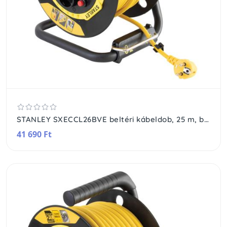
STANLEY SXECCL26BVE beltéri kábeldob, 25 m, beépített kábelvezető, masszív fém láb és fogantyú, H05VV-F 3G1,5 mm2 kábel, max. 3000 W
41 690 Ft