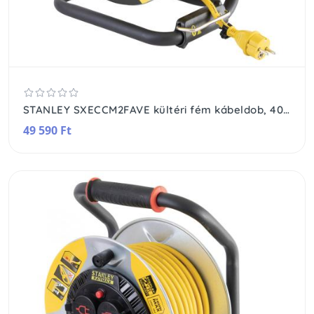
STANLEY SXECCM2FAVE kültéri fém kábeldob, 40 m, IP44-es védelem, kábelvezető, masszív fém dob és láb, H07RN-F 3G1,5 mm2 kábel, max. 3000 W
49 590 Ft