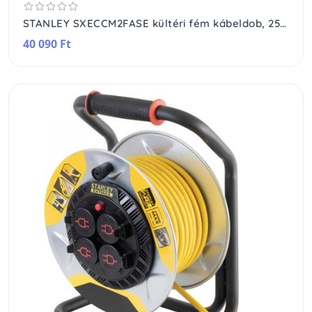
STANLEY SXECCM2FASE kültéri fém kábeldob, 25 m, IP44-es védelem, kábelvezető, masszív fém dob és láb, H07RN-F 3G1,5 mm2 kábel, max. 3000 W
40 090 Ft