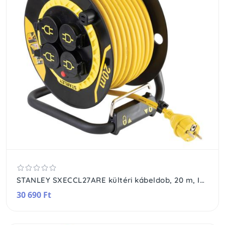
STANLEY SXECCL27ARE kültéri kábeldob, 20 m, IP44-es védelem, kábelvezető, masszív fém láb, H07RN-F 3G1,5 mm2 kábel, max. 3000 W
30 690 Ft