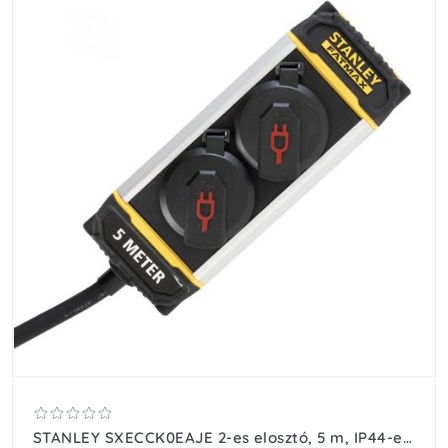
STANLEY SXECCK0EAJE 2-es elosztó, 5 m, IP44-es védelem, alumínium ház, övcsipesszel, beltérben is használható, H07RN-F 3G1,5 mm2 kábel