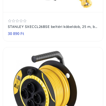
STANLEY SXECCL26BSE beltéri kábeldob, 25 m, beépített kábelvezető, masszív fém láb és fogantyú, H05VV-F 3G1,5 mm2 kábel, max. 3000 W
30 890 Ft