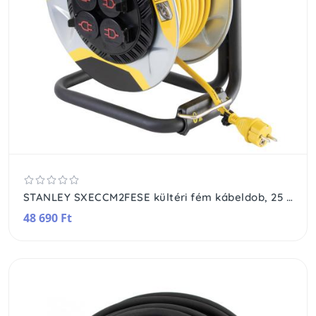
STANLEY SXECCM2FESE kültéri fém kábeldob, 25 m, IP44-es védelem, kábelvezető, masszív fém dob és láb, H07RN-F 3G2,5 mm2 kábel, max. 3000 W
48 690 Ft