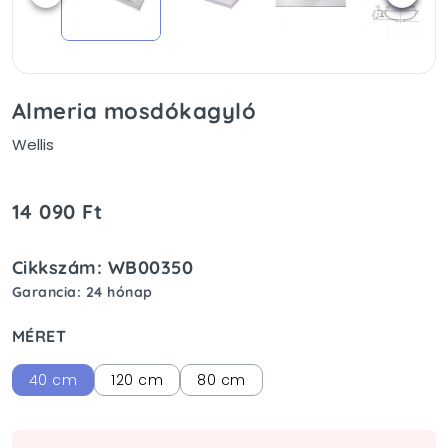
Almeria mosdókagyló
Wellis
14 090 Ft
Cikkszám: WB00350
Garancia: 24 hónap
MÉRET
40 cm
120 cm
80 cm