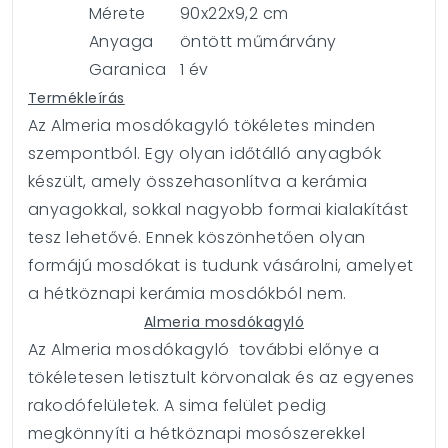
Mérete
90x22x9,2 cm
Anyaga
öntött műmárvány
Garanica
1 év
Termékleírás
Az Almeria mosdókagyló tökéletes minden
szempontból. Egy olyan időtálló anyagbók
készült, amely összehasonlítva a kerámia
anyagokkal, sokkal nagyobb formai kialakítást
tesz lehetővé. Ennek köszönhetően olyan
formájú mosdókat is tudunk vásárolni, amelyet
a hétköznapi kerámia mosdókból nem.
Almeria mosdókagyló
Az Almeria mosdókagyló további előnye a
tökéletesen letisztult körvonalak és az egyenes
rakodófelületek. A sima felület pedig
megkönnyíti a hétköznapi mosószerekkel