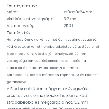
Termékjellemzők
Méret
150x150x64 cm
Akril kádtest vastgsága
3,2 mm
Vízmennyiség
250 l
Termékleírás
Ha fontos Önnek a kényelmet és nyugalmat sugárzó
kád érzete, akkor otthonába tökéletes választást lehet
Bled modellünk. A test alján elhelyezett 20 mm
vastagságú lemezerősítésnek köszönhetően a
stabilitás és masszivitás jellemzi a terméket.
Sarokkádunk kétféle méretben kapható, 10 év kádtest
garanciával.
A Bled sarokkádon műgyanta-üvegszálas
erősítés van,
ennek köszönhetően a kád
strapabíróbb és megtartja a hőt. 3,2 mm