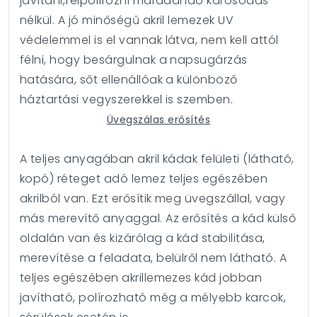
javítani,felpolírozni maradandó károsodás
nélkül. A jó minőségű akril lemezek UV
védelemmel is el vannak látva, nem kell attól
félni, hogy besárgulnak a napsugárzás
hatására, sőt ellenállóak a különböző
háztartási vegyszerekkel is szemben.
Üvegszálas erősítés
A teljes anyagában akril kádak felületi (látható,
kopó) réteget adó lemez teljes egészében
akrilból van. Ezt erősítik meg üvegszállal, vagy
más merevítő anyaggal. Az erősítés a kád külső
oldalán van és kizárólag a kád stabilitása,
merevítése a feladata, belülről nem látható. A
teljes egészében akrillemezes kád jobban
javítható, polírozható még a mélyebb karcok,