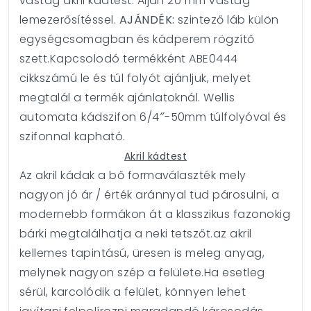
vastag akril kádtest. A
lján 20 mm vastag
lemezerősítéssel.
AJÁNDÉK:
szintező láb külön
egységcsomagban és kádperem rögzítő
szett.Kapcsolodó termékként
ABE0444
cikkszámú le és túl folyót ajánljuk, melyet
megtalál a termék ajánlatoknál. Wellis
automata kádszifon 6/4″-50mm túlfolyóval és
szifonnal kapható.
Akril kádtest
Az akril kádak a bő formaválaszték mely
nagyon jó ár / érték aránnyal tud párosulni, a
modernebb formákon át a klasszikus fazonokig
bárki megtalálhatja a neki tetszőt.az akril
kellemes tapintású, üresen is meleg anyag,
melynek nagyon szép a felülete.Ha esetleg
sérül, karcolódik a felület, könnyen lehet