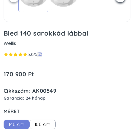
Bled 140 sarokkád lábbal
Wellis
5.0/5
170 900 Ft
Cikkszám: AK00549
Garancia: 24 hónap
MÉRET
140 cm
150 cm