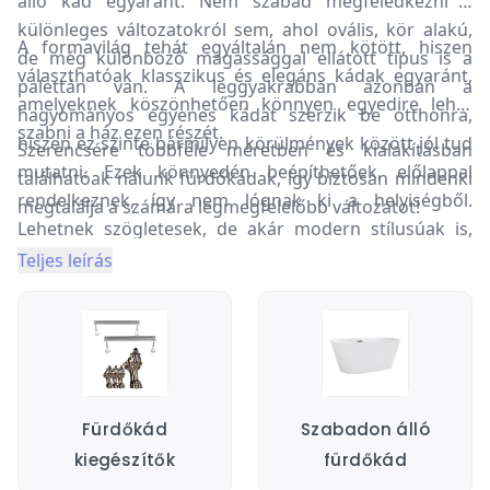
álló kád egyaránt. Nem szabad megfeledkezni a
különleges változatokról sem, ahol ovális, kör alakú,
A formavilág tehát egyáltalán nem kötött, hiszen
de még különböző magassággal ellátott típus is a
választhatóak klasszikus és elegáns kádak egyaránt,
palettán van. A leggyakrabban azonban a
amelyeknek köszönhetően könnyen egyedire lehet
hagyományos egyenes kádat szerzik be otthonra,
szabni a ház ezen részét.
hiszen ez szinte bármilyen körülmények között jól tud
Szerencsére többféle méretben és kialakításban
mutatni. Ezek könnyedén beépíthetőek, előlappal
találhatóak nálunk fürdőkádak, így biztosan mindenki
rendelkeznek, így nem lógnak ki a helyiségből.
megtalálja a számára legmegfelelőbb változatot!
Lehetnek szögletesek, de akár modern stílusúak is,
attól függően, hogy milyen darabra van szükség.
Teljes leírás
Fürdőkád
Szabadon álló
kiegészítők
fürdőkád