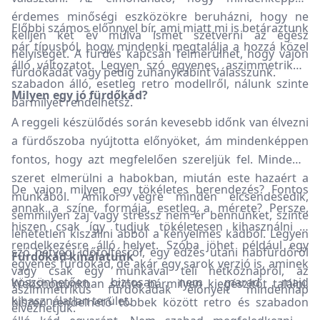
érdemes minőségi eszközökre beruházni, hogy ne
Előbbi számos előnnyel bír, ami miatt mi is betáraztunk
kelljen két év múlva ismét szétverni az egész
pár típusból, hogy mindenki megtalálja a hozzá közel
helyiséget. A fürdés kapcsán felmerülhet, hogy vajon
álló változatot. Legyen szó egyenes, aszimmetrikus,
fürdőkádat vagy pedig zuhanykabint válasszunk.
szabadon álló, esetleg retro modellről, nálunk szinte
Milyen egy jó fürdőkád?
bármilyet rendelhetsz.
A reggeli készülődés során kevesebb időnk van élvezni
a fürdőszoba nyújtotta előnyöket, ám mindenképpen
fontos, hogy azt megfelelően szereljük fel. Mindenki
szeret elmerülni a habokban, miután este hazaért a
De vajon milyen egy tökéletes berendezés? Fontos
munkából. Amikor végre minden elcsendesedik,
annak a színe, formája, esetleg a mérete? Persze,
semmilyen zaj vagy stressz nem ér bennünket, szinte
hiszen csak így tudjuk tökéletesen kihasználni a
lehetetlen kiszállni abból a kényelmes kádból. Legyen
rendelkezésre álló helyet. Szóba jöhet például egy
szó hétvégi időtöltésről, egy edzés utáni habfürdőről
Fürdőkád kínálatunk
egyenes fürdőkád, de akár egy sarok verzió is, aminek
vagy csak egy munkával teli hétköznapról, az
köszönhetően biztosan nem marad majd
Webshopunkban szinte bármilyen kiegészítőt találni,
aszimmetrikus fürdőkádak előnyeit mindennap
kihasználatlan terület.
hiszen rendelhető többek között retro és szabadon
élvezhetjük.