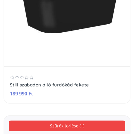
Still szabadon álló fürdőkád fekete
189 990 Ft
Szűrők törlése (1)