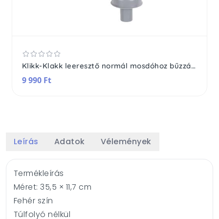
Klikk-Klakk leeresztő normál mosdóhoz bűzzáróval flexibilis csővel
9 990 Ft
Leírás
Adatok
Vélemények
Termékleírás
Méret: 35,5 × 11,7 cm
Fehér szín
Túlfolyó nélkül