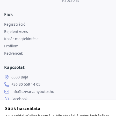
Kapcsolat
Fiók
Regisztráció
Bejelentkezés
Kosár megtekintése
Profilom
Kedvencek
Kapcsolat
6500 Baja
+36 30 559 14 05
info@szivarvanybutor.hu
Facebook
Weboldal
Sütik használata
A weboldal sütiket használ a böngészési élmény javításához,