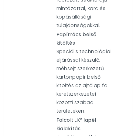
mintázattal, karc és
kopásállósági
tulajdonságokkal.
Papírrács belső
kitöltés
Speciális technológiai
eljárással készülő,
méhsejt szerkezetű
kartonpapír belső
kitöltés az ajtólap fa
keretszerkezetei
közötti szabad
területeken.
Falcolt „K” lapél
kialakítás