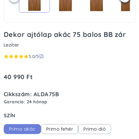
Dekor ajtólap akác 75 balos BB zár
Leziter
5.0/5
40 990 Ft
Cikkszám: ALDA75B
Garancia: 24 hónap
SZÍN
Primo akác
Primo fehér
Primo dió