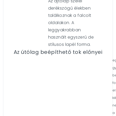
Az ajtólap szélei
derékszögű élekben
találkoznak a falcolt
oldalakon. A
leggyakrabban
használt egyszerű de
stílusos lapél forma.
Az útólag beépíthető tok előnyei
e
g
b
fo
el
k
n
a