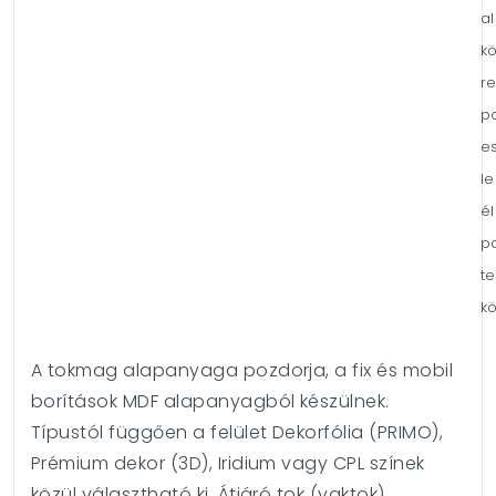
a
k
re
p
e
le
é
p
t
k
A tokmag alapanyaga pozdorja, a fix és mobil
borítások MDF alapanyagból készülnek.
Típustól függően a felület Dekorfólia (PRIMO),
Prémium dekor (3D), Iridium vagy CPL színek
közül választható ki. Átjáró tok (vaktok)