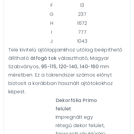
F
13
G
237
H
1672
I
777
J
1043
Tele kivitelű ajtólapjainkhoz utólag beépíthető
állítható
átfogó tok
választható, Magyar
Szabványos,
95-115, 120-140, 140-160
mm
méretben.
Ez a tokrendszer számos előnyt
biztosít a korábban használt ajtótokokhoz
képest.
Dekorfólia Primo
felület
Impregnált egy
rétegű dekor felület,
faerezett struktúrájú