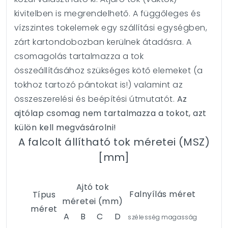
kivitelben is megrendelhető. A függőleges és
vízszintes tokelemek egy szállítási egységben,
zárt kartondobozban kerülnek átadásra. A
csomagolás tartalmazza a tok
összeállításához szükséges kötő elemeket (a
tokhoz tartozó pántokat is!) valamint az
összeszerelési és beépítési útmutatót.
Az
ajtólap csomag nem tartalmazza a tokot, azt
külön kell megvásárolni!
A falcolt állítható tok méretei (MSZ)
[mm]
Ajtó tok
Falnyílás méret
Típus
méretei (mm)
méret
A
B
C
D
szélesség
magasság