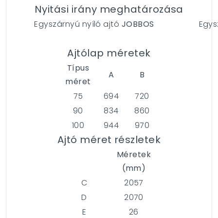
Nyitási irány meghatározása
Egyszárnyú nyíló ajtó
JOBBOS
Egys
Ajtólap méretek
Típus
A
B
méret
75
694
720
90
834
860
100
944
970
Ajtó méret részletek
Méretek
(mm)
C
2057
D
2070
E
26