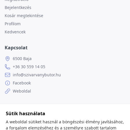
Bejelentkezés
Kosár megtekintése
Profilom
Kedvencek
Kapcsolat
6500 Baja
+36 30 559 14 05
info@szivarvanybutor.hu
Facebook
Weboldal
Sütik használata
© 2026
minden jog fenntartva.
A weboldal sütiket használ a böngészési élmény javításához,
a forgalom elemzéséhez és a személyre szabott tartalom