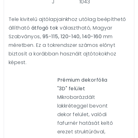
J
1043
Tele kivitelű ajtólapjainkhoz utólag beépíthető
állítható
átfogó tok
választható, Magyar
Szabványos,
95-115, 120-140, 140-160
mm
méretben. Ez a tokrendszer számos előnyt
biztosít a korábban használt ajtótokokhoz
képest.
Prémium dekorfólia
"3D" felület
Mikrobarázdált
lakkréteggel bevont
dekor felület, valódi
fafurnér hatását keltő
erezet struktúrával,