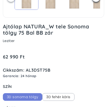
Ajtólap NATURA_W tele Sonoma
tölgy 75 Bal BB zár
Leziter
62 990 Ft
Cikkszám: AL3DST75B
Garancia: 24 hónap
SZÍN
3D sonoma tölgy
3D fehér kőris