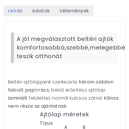
Leírás
Adatok
Vélemények
A jól megválasztott beltéri ajtók
komfortosabbá,szebbé,melegebbé
teszik otthonát
Beltéri ajtólapjaink szerkezete
három oldalon
falcolt papírrács
, belső erősítésű ajtólap
laminált
felülettel, normál kulcsos zárral.
Kilincs
nem része az ajánlatnak
.
Ajtólap méretek
Típus
A
B