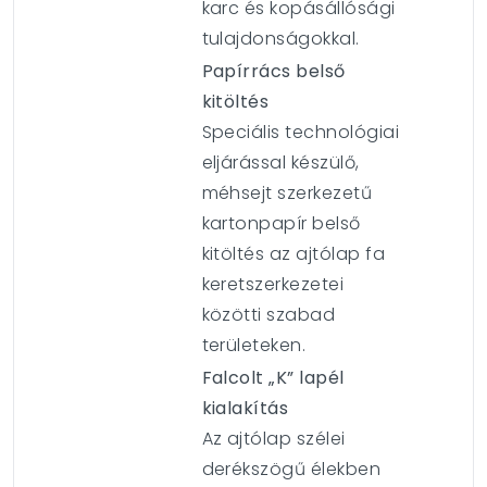
karc és kopásállósági
tulajdonságokkal.
Papírrács belső
kitöltés
Speciális technológiai
eljárással készülő,
méhsejt szerkezetű
kartonpapír belső
kitöltés az ajtólap fa
keretszerkezetei
közötti szabad
területeken.
Falcolt „K” lapél
kialakítás
Az ajtólap szélei
derékszögű élekben