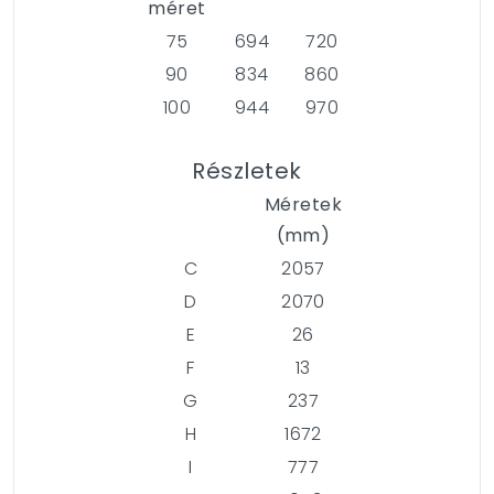
méret
75
694
720
90
834
860
100
944
970
Részletek
Méretek
(mm)
C
2057
D
2070
E
26
F
13
G
237
H
1672
I
777