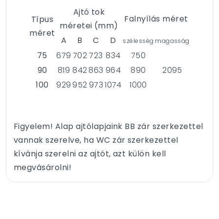
Ajtó tok
Falnyílás méret
Típus
méretei (mm)
méret
A
B
C
D
szélesség
magasság
75
679
702
723
834
750
90
819
842
863
964
890
2095
100
929
952
973
1074
1000
Figyelem! Alap ajtólapjaink BB zár szerkezettel
vannak szerelve, ha WC zár szerkezettel
kívánja szerelni az ajtót, azt külön kell
megvásárolni!