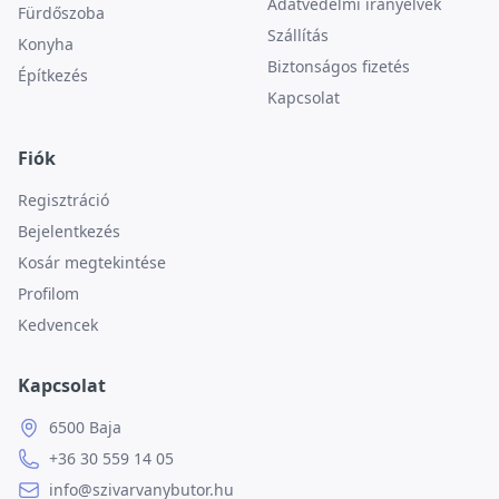
Adatvédelmi irányelvek
Fürdőszoba
Szállítás
Konyha
Biztonságos fizetés
Építkezés
Kapcsolat
Fiók
Regisztráció
Bejelentkezés
Kosár megtekintése
Profilom
Kedvencek
Kapcsolat
6500 Baja
+36 30 559 14 05
info@szivarvanybutor.hu