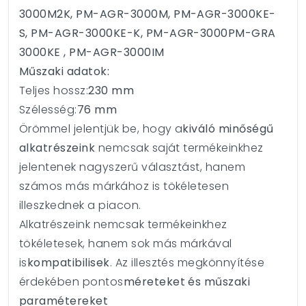
3000M2K, PM-AGR-3000M, PM-AGR-3000KE-
S, PM-AGR-3000KE-K, PM-AGR-3000PM-GRA
3000KE , PM-AGR-3000IM
Műszaki adatok:
Teljes hossz:
230 mm
Szélesség:
76 mm
Örömmel jelentjük be, hogy a
kiváló minőségű
alkatrészeink
nemcsak saját termékeinkhez
jelentenek nagyszerű választást, hanem
számos más márkához is tökéletesen
illeszkednek a piacon.
Alkatrészeink nemcsak termékeinkhez
tökéletesek, hanem sok más márkával
is
kompatibilisek
. Az illesztés megkönnyítése
érdekében pontos
méreteket és műszaki
paramétereket