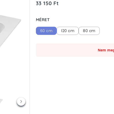
33 150 Ft
MÉRET
60 cm
120 cm
80 cm
Nem meg