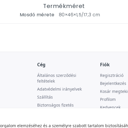
Termékméret
Mosdó mérete
80×46×1,5/17,3 cm
Cég
Fiók
Általános szerződési
Regisztráció
feltételek
Bejelentkezés
Adatvédelmi irányelvek
Kosár megteki
Szállítás
Profilom
Biztonságos fizetés
Kedvencek
Kapcsolat
forgalom elemzéséhez és a személyre szabott tartalom biztosításáh