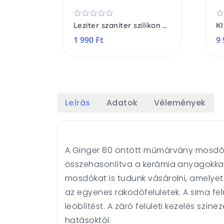
Leziter szaniter szilikon átlátszó
1 990 Ft
9 
Leírás
Adatok
Vélemények
A Ginger 80 öntött műmárvány mosdóka
összehasonlítva a kerámia anyagokkal,
mosdókat is tudunk vásárolni, amelyet
az egyenes rakodófelületek. A sima fel
leöblítést. A záró felületi kezelés sz
hatásoktól.