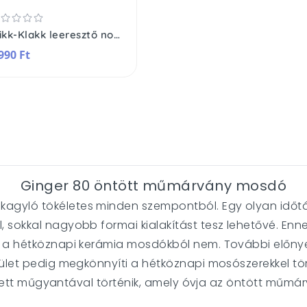
Klikk-Klakk leeresztő normál mosdóhoz bűzzáróval flexibilis csővel
990 Ft
Ginger 80 öntött műmárvány mosdó
gyló tökéletes minden szempontból. Egy olyan időtá
 sokkal nagyobb formai kialakítást tesz lehetővé. En
 a hétköznapi kerámia mosdókból nem. További előnye a
ület pedig megkönnyíti a hétköznapi mosószerekkel tört
ínezett műgyantával történik, amely óvja az öntött műmá