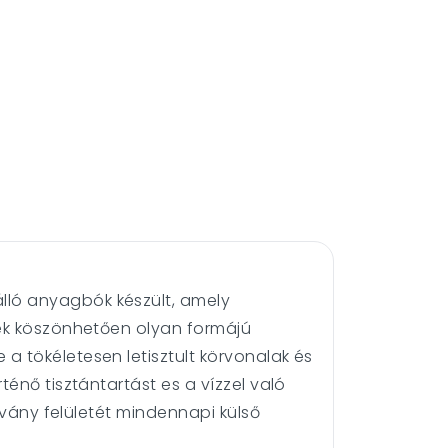
lló anyagbók készült, amely
nek köszönhetően olyan formájú
 tökéletesen letisztult körvonalak és
énő tisztántartást es a vízzel való
rvány felületét mindennapi külső