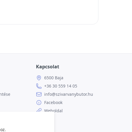
Kapcsolat
6500 Baja
+36 30 559 14 05
ntése
info@szivarvanybutor.hu
Facebook
Weboldal
oz.