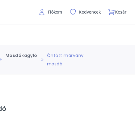
Fiókom
Kedvencek
Kosár
Mosdókagyló
Öntött márvány
mosdó
dó