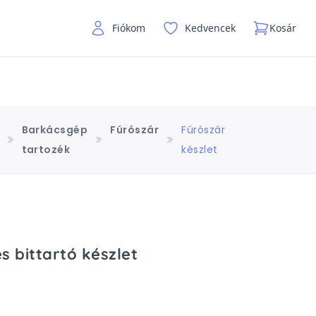
Fiókom
Kedvencek
Kosár
Barkácsgép
Fúrószár
Fúrószár
tartozék
készlet
s bittartó készlet