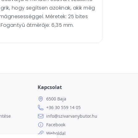
grik, hogy segítsen azoknak, akik még
s mágnesességgel. Méretek: 25 bites
 Fogantyú átmérője: 6,35 mm.
Kapcsolat
6500 Baja
+36 30 559 14 05
ntése
info@szivarvanybutor.hu
Facebook
Weboldal