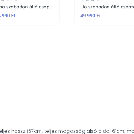
Vina szabadon álló csaptelep
 990 Ft
49 990 Ft
 teljes hossz 157cm, teljes magasság alsó oldal 61cm,