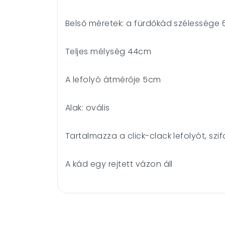
Belső méretek: a fürdőkád szélessége 6
Teljes mélység 44cm
A lefolyó átmérője 5cm
Alak: ovális
Tartalmazza a click-clack lefolyót, szif
A kád egy rejtett vázon áll