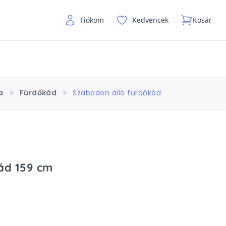
Fiókom
Kedvencek
Kosár
a
Fürdőkád
Szabadon álló fürdőkád
ád 159 cm