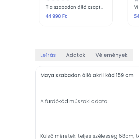
Állítható fürdőkád tálca bambusz
Tia szabadon álló csaptelep
44 990 Ft
54
Leírás
Adatok
Vélemények
Maya szabadon álló akril kád 159 cm
A fürdőkád műszaki adatai:
Külső méretek: teljes szélesség 68cm,