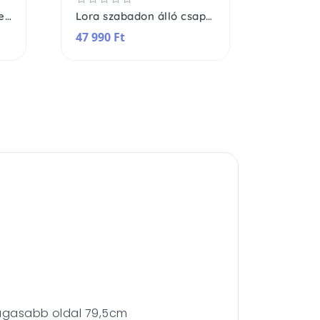
Lio szabadon álló csaptelep
Lora szabadon álló csaptelep
47 990 Ft
1 990 F
 magasabb oldal 79,5cm