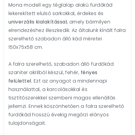
Mona modell egy téglalap alakú fürdőkád
lekerekített elülső sarkokkal, érdekes és
univerzális kialakítással
, amely bármilyen
elrendezéshez illeszkedik. Az általunk kínált falra
szerelhető szabadon álló kád méretei
150x75x58 cm.
A falra szerelhető, szabadon álló fürdőkád
szaniter akrilból készül, fehér,
fényes
felülettel.
Ezt az anyagot a mindennapi
használattal, a karcolásokkal és
tisztítószerekkel szembeni magas ellenállás
jellemzi. Ennek köszönhetően a falra szerelhető
fürdőkád hosszú évekig megőrzi előnyös
tulajdonságait.