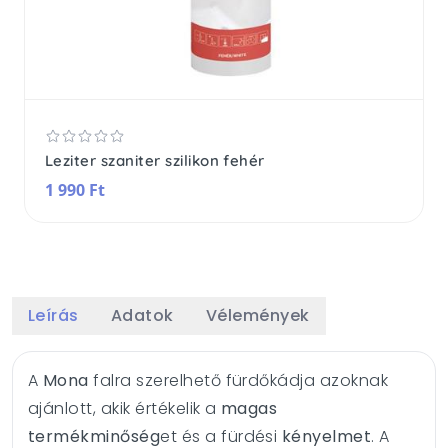
Leziter szaniter szilikon fehér
1 990 Ft
Leírás
Adatok
Vélemények
A
Mona
falra szerelhető fürdőkádja azoknak
ajánlott, akik értékelik a
magas
termékminőség
et és a fürdési
kényelmet
. A