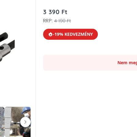
3 390 Ft
RRP:
4 190 Ft
-19% KEDVEZMÉNY
Nem meg