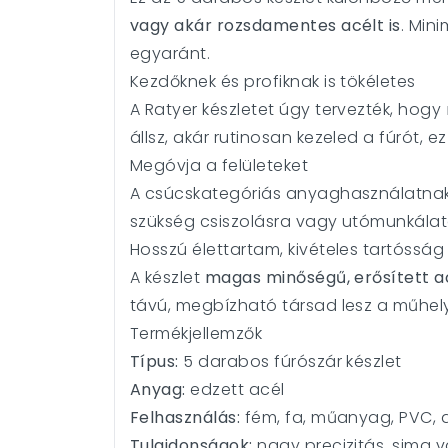
vagy akár rozsdamentes acélt is
. Min
egyaránt.
Kezdőknek és profiknak is tökéletes
A Ratyer készletet úgy tervezték, hogy
állsz, akár rutinosan kezeled a fúrót, 
Megóvja a felületeket
A csúcskategóriás anyaghasználatnak 
szükség csiszolásra vagy utómunkálat
Hosszú élettartam, kivételes tartósság
A készlet
magas minőségű, erősített ac
távú, megbízható társad lesz a műhel
Termékjellemzők
Típus:
5 darabos fúrószár készlet
Anyag:
edzett acél
Felhasználás:
fém, fa, műanyag, PVC, 
Tulajdonságok:
nagy precizitás, sima 