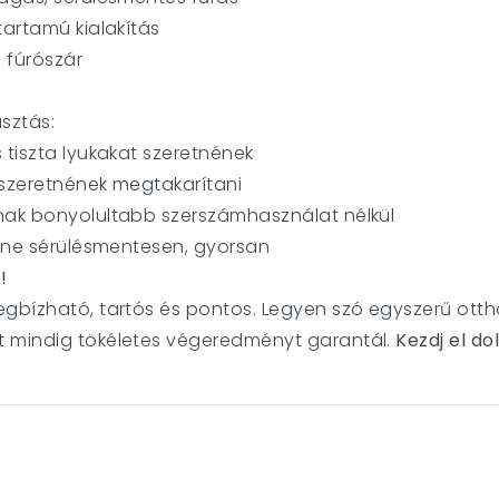
tartamú kialakítás
 fúrószár
asztás:
 tiszta lyukakat szeretnének
t szeretnének megtakarítani
rnak bonyolultabb szerszámhasználat nélkül
etne sérülésmentesen, gyorsan
!
gbízható, tartós és pontos. Legyen szó egyszerű otth
t mindig tökéletes végeredményt garantál.
Kezdj el do