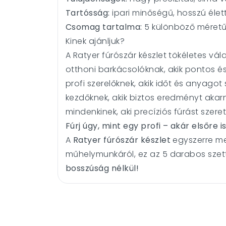
Tartósság:
ipari minőségű, hosszú élet
Csomag tartalma:
5 különböző méretű
Kinek ajánljuk?
A Ratyer fúrószár készlet tökéletes vál
otthoni barkácsolóknak, akik pontos és
profi szerelőknek, akik időt és anyago
kezdőknek, akik biztos eredményt aka
mindenkinek, aki precíziós fúrást szer
Fúrj úgy, mint egy profi – akár elsőre is
A
Ratyer fúrószár készlet
egyszerre me
műhelymunkáról, ez az 5 darabos szet
bosszúság nélkül!