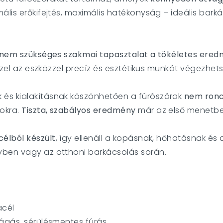
imális erőkifejtés, maximális hatékonyság – ideális bar
nem szükséges szakmai tapasztalat a tökéletes ere
ezzel az eszközzel precíz és esztétikus munkát végezhets
és kialakításnak köszönhetően a fúrószárak
nem roncs
okra.
Tiszta, szabályos eredmény
már az első menetbe
élból készült
, így ellenáll a kopásnak, hőhatásnak és 
yben vagy az otthoni barkácsolás során.
acél
vágás, sérülésmentes fúrás