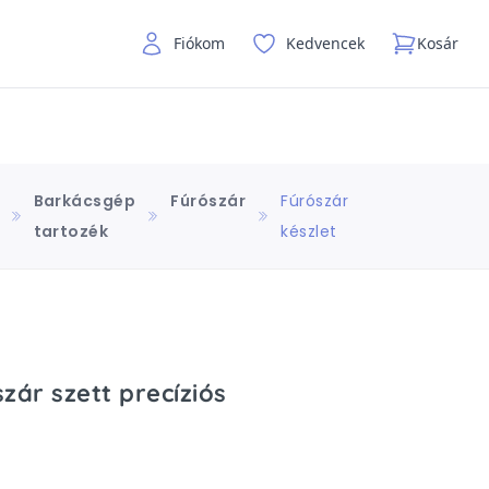
Fiókom
Kedvencek
Kosár
Barkácsgép
Fúrószár
Fúrószár
tartozék
készlet
zár szett precíziós