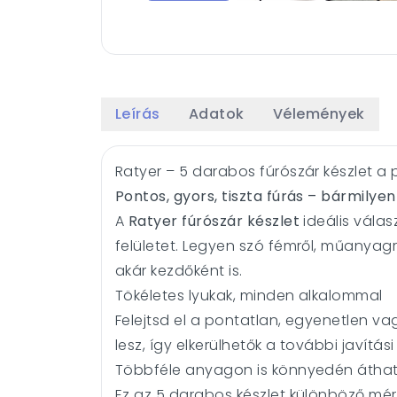
Leírás
Adatok
Vélemények
Ratyer – 5 darabos fúrószár készlet 
Pontos, gyors, tiszta fúrás – bármilye
A
Ratyer fúrószár készlet
ideális válas
felületet. Legyen szó fémről, műanyag
akár kezdőként is.
Tökéletes lyukak, minden alkalommal
Felejtsd el a pontatlan, egyenetlen v
lesz, így elkerülhetők a további javítás
Többféle anyagon is könnyedén áthat
Ez az 5 darabos készlet különböző mé