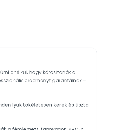
úrni anélkül, hogy károsítanák a
esszionális eredményt garantálnak –
nden lyuk tökéletesen kerek és tiszta
ák a fémlemezt, faanyagot, PVC-t