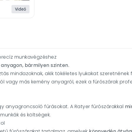
Videó
a precíz munkavégzéshez
n anyagon, bármilyen szinten.
ztás mindazoknak, akik tökéletes lyukakat szeretnének f
ról vagy más kemény anyagról, ezek a fúrószárak prof
agy anyagroncsoló fúrásokat. A Ratyer fúrószárakkal
mi
i munkák és költségek.
ol
retű fúrószárakat tartalmaz, amelyek
könnyedén átvágj