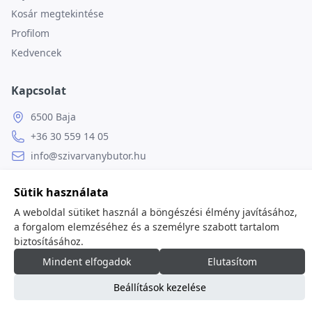
Kosár megtekintése
Profilom
Kedvencek
Kapcsolat
6500 Baja
+36 30 559 14 05
info@szivarvanybutor.hu
Facebook
Sütik használata
Weboldal
A weboldal sütiket használ a böngészési élmény javításához,
a forgalom elemzéséhez és a személyre szabott tartalom
biztosításához.
Mindent elfogadok
Elutasítom
© 2026
minden jog fenntartva.
Beállítások kezelése