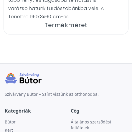
több fényt és tágasabb térhatást is
varázsolhatunk fürdőszobánkba vele. A
Tenebra
190x3x60 cm
-es.
Termékméret
Szivárvány Bútor – Színt viszünk az otthonodba.
Kategóriák
Cég
Bútor
Általános szerződési
feltételek
Kert