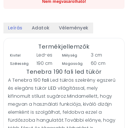
Nem megvásárolható!
Leírás
Adatok
Vélemények
Termékjellemzők
Led-es
3 cm
Kivitel
Mélység
190 cm
60 cm
Szélesség
Magasság
Tenebra 190 fali led tükör
A Tenebra 190
fali
Led tükrös szekrény egszerű
és elegáns tükör
LED
világítással, mely
kifinomult stílust sugároz.Mindamellett, hogy
megvan a használati funkciója, kiváló dizájn
elemként is szolgálhat, feldobva ezzel a
fürdőszoba hangulatát.További előnye, hogy