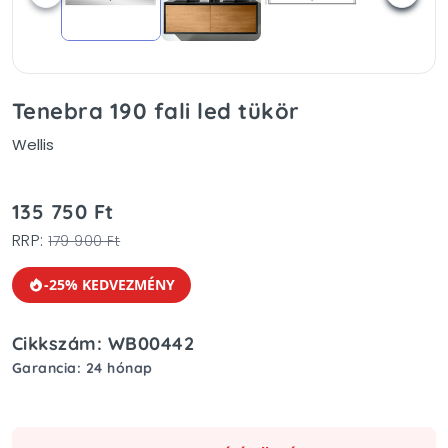
Tenebra 190 fali led tükör
Wellis
135 750 Ft
RRP:
179 900 Ft
-25% KEDVEZMÉNY
Cikkszám: WB00442
Garancia: 24 hónap