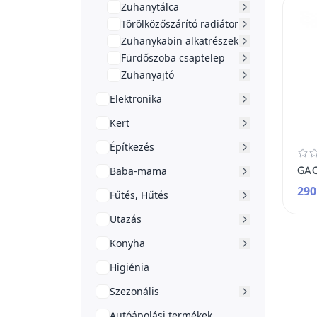
Zuhanytálca
Törölközőszárító radiátor
Zuhanykabin alkatrészek
Fürdőszoba csaptelep
Zuhanyajtó
Elektronika
Kert
Építkezés
Baba-mama
290
Fűtés, Hűtés
Utazás
Konyha
Higiénia
Szezonális
Autóápolási termékek