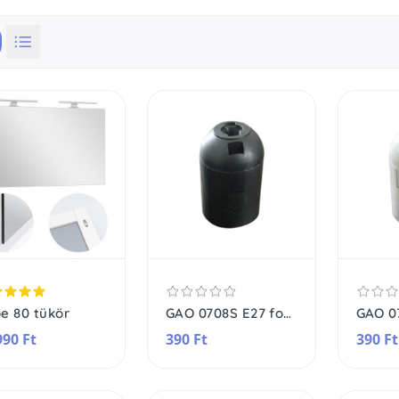
e 80 tükör
GAO 0708S E27 foglalat, 60 W, fekete
990 Ft
390 Ft
390 Ft