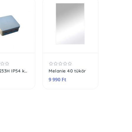
GAO 5233H IP54 kötődoboz, 100 x 100 mm, falon kívüli, vízmentes, szürke
Melanie 40 tükör
9 990 Ft