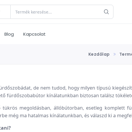
Blog
Kapcsolat
Kezdőlap
Term
fürdőszobádat, de nem tudod, hogy milyen típusú kiegészít
 fürdőszobabútor kínálatunkban biztosan találsz tökélet
tükrös megoldásban, állóbútorban, esetleg komplett f
rbe még ma hatalmas kínálatunkban, és válaszd ki a megfel
tani?