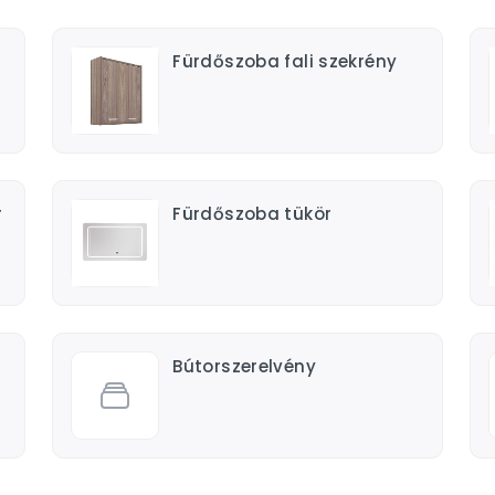
Fürdőszoba fali szekrény
r
Fürdőszoba tükör
Bútorszerelvény