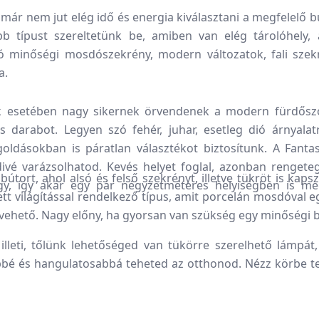
, már nem jut elég idő és energia kiválasztani a megfelelő
b típust szereltetünk be, amiben van elég tárolóhely, á
 minőségi mosdószekrény, modern változatok, fali szek
a.
 esetében nagy sikernek örvendenek a modern fürdőszo
 darabot. Legyen szó fehér, juhar, esetleg dió árnyalat
ldásokban is páratlan választékot biztosítunk. A Fantas
vé varázsolhatod. Kevés helyet foglal, azonban rengeteg 
tort, ahol alsó és felső szekrényt, illetve tükröt is kap
y, így akár egy pár négyzetméteres helyiségben is me
 világítással rendelkező típus, amit porcelán mosdóval egés
 vehető. Nagy előny, ha gyorsan van szükség egy minőségi
leti, tőlünk lehetőséged van tükörre szerelhető lámpát, il
é és hangulatosabbá teheted az otthonod. Nézz körbe teh