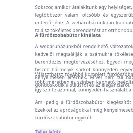
Sokszor, amikor átalakítunk egy helyiséget
legtöbbször valami olcsóbb és egyszerűb
enteriőrjébe. A webáruházunkban kapható
találsz tökéletes berendezést az otthonodb
A fürdőszobabútor kínálata
A webáruházunkból rendelhető változatok
kedvelői megtalálják a számukra tökéletes
berendezés megtervezéséhez. Egyedi mego
hiszen bármelyik sarkot könnyedén egyedi
Választhatsz továbbá komplett fürdőszobabú
kényelmesen elférnek. Mivel nem túl nag
több méretben és színben kapható, beépített
gondoskodik a stílusról és az eleganciáról.
így szinte azonnal, könnyedén használatba
Ami pedig a fürdőszobabútor kiegészítőt il
Ezekkel az apróságokkal még kényelmesebb
fürdőszobabútor egyikét!
Teljes leírás