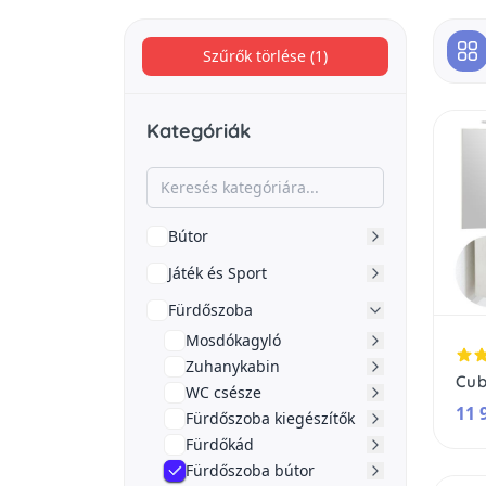
Szűrők törlése (1)
Kategóriák
Bútor
Játék és Sport
Fürdőszoba
Mosdókagyló
Zuhanykabin
Cub
WC csésze
11 
Fürdőszoba kiegészítők
Fürdőkád
Fürdőszoba bútor