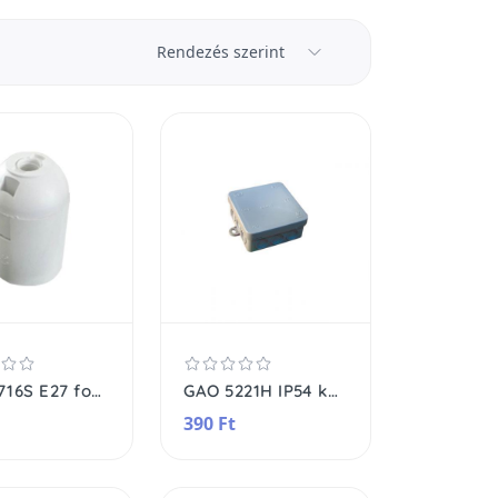
Rendezés szerint
GAO 0716S E27 foglalat, 60 W, fehér
GAO 5221H IP54 kötődoboz, 85 x 85 mm, falon kívüli, vízmentes, szürke
390 Ft