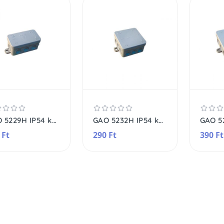
GAO 5229H IP54 kötődoboz, 75 x 45 mm, falon kívüli, vízmentes, szürke
GAO 5232H IP54 kötődoboz, 75 x 75 mm, falon kívüli, vízmentes, szürke
 Ft
290 Ft
390 Ft