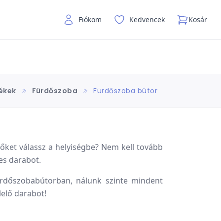
Fiókom
Kedvencek
Kosár
ékek
Fürdőszoba
Fürdőszoba bútor
őket válassz a helyiségbe? Nem kell tovább
es darabot.
ürdőszobabútorban, nálunk szinte mindent
elő darabot!