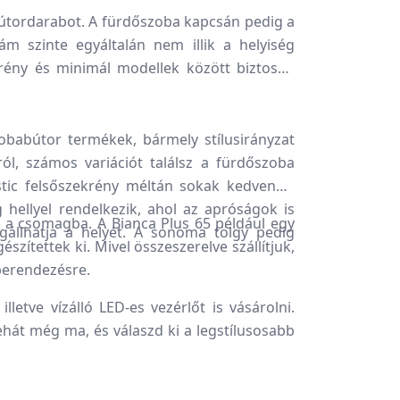
 bútordarabot. A fürdőszoba kapcsán pedig a
m szinte egyáltalán nem illik a helyiség
rény és minimál modellek között biztosan
babútor termékek, bármely stílusirányzat
ról, számos variációt találsz a fürdőszoba
tic felsőszekrény méltán sokak kedvence,
hellyel rendelkezik, ahol az apróságok is
sz a csomagba. A Bianca Plus 65 például egy
gállhatja a helyét. A sonoma tölgy pedig
zítettek ki. Mivel összeszerelve szállítjuk,
 berendezésre.
letve vízálló LED-es vezérlőt is vásárolni.
át még ma, és válaszd ki a legstílusosabb