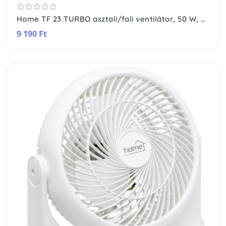
Home TF 23 TURBO asztali/fali ventilátor, 50 W, 3 fokozat, 23 cm-es lapátátmérő, 90°-ban dönthető fej, fehér
9 190 Ft