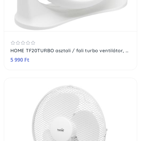
HOME TF20TURBO asztali / fali turbo ventilátor, 20 cm-es lapátátmérő, 30 W, 3 fokozat, fehér
5 990 Ft