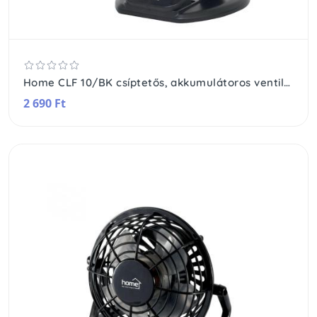
Home CLF 10/BK csíptetős, akkumulátoros ventilátor, 3 fokozat, 10 cm-es lapátátmérő, állítható fejrész, 1800 mAh Li-ion akkumulátor, fekete
2 690 Ft