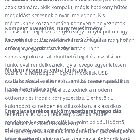
azok számára, akik kompakt, mégis hatékony hűtési
megoldást keresnek a nyári melegben.
Kis
méretüknek köszönhetően könnyen elhelyezhetők
Kompakt kialakítás, nagy teljesítmény
íróasztalon, éjjeliszekrényen vagy konyhapulton, így
közvetlenül ott biztosítanak frissítő légáramot, ahol
Az asztali ventilátorok kis méretük ellenére meglepően
arra a legnagyobb szükség van.
erőteljes légáramlást biztosítanak.
Több
sebességfokozattal, dönthető fejjel és oszcillációs
funkcióval rendelkeznek, így a levegő egyenletesen
Modern design és extra funkciók
oszlik el a helyiségben.
Egyes modellek USB-
csatlakozással is elérhetők, ami különösen praktikus
A mai asztali ventilátorok nemcsak funkcionálisak,
irodai használat során.
hanem esztétikailag is illeszkednek a modern
otthonok és irodák környezetébe.
Elérhetők
különböző színekben és stílusokban, a klasszikus
Energiatakarékos és környezetbarát megoldás
fehértől a letisztult feketéig.
Számos modell
rendelkezik extra funkciókkal, mint például időzítő,
Az asztali ventilátorok alacsony
távirányító vagy akár párásító funkció, amelyek tovább
energiafogyasztásuknak köszönhetően gazdaságos és
növelik a kényelmet.
környezetbarát alternatívát kínálnak a légkondicionáló