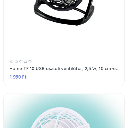
Home TF 10 USB asztali ventilátor, 2,5 W, 10 cm-es lapátátmérő, 1 fokozat, 1,4 m USB vezeték, fekete
1 990 Ft