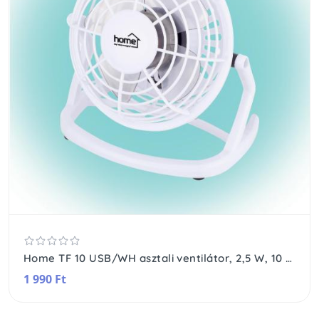
Home TF 10 USB/WH asztali ventilátor, 2,5 W, 10 cm-es lapátátmérő, 1 fokozat, 1,4 m USB vezeték, fehér
1 990 Ft