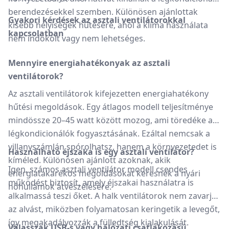
berendezésekkel szemben.
Különösen ajánlottak
Gyakori kérdések az asztali ventilátorokkal
kisebb helyiségek hűtésére, ahol a klíma használata
kapcsolatban
nem indokolt vagy nem lehetséges.
Mennyire energiahatékonyak az asztali
ventilátorok?
Az asztali ventilátorok kifejezetten energiahatékony
hűtési megoldások. Egy átlagos modell teljesítménye
mindössze 20–45 watt között mozog, ami töredéke a
légkondicionálók fogyasztásának. Ezáltal nemcsak a
villanyszámlán spórolhatsz, hanem a környezetedet is
Használható éjszaka is egy asztali ventilátor?
kíméled. Különösen ajánlott azoknak, akik
Igen, számos asztali ventilátor modell csendes
energiatakarékos megoldásokat keresnek a nyári
működést biztosít, amely éjszakai használatra is
hőhullámok átvészelésére.
alkalmassá teszi őket. A halk ventilátorok nem zavarják
az alvást, miközben folyamatosan keringetik a levegőt,
így megakadályozzák a fülledtség kialakulását.
Válasszak USB-s vagy hálózati csatlakozású