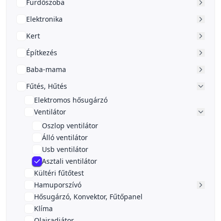
Fürdőszoba
Elektronika
Kert
Építkezés
Baba-mama
Fűtés, Hűtés
Elektromos hősugárzó
Ventilátor
Oszlop ventilátor
Álló ventilátor
Usb ventilátor
Asztali ventilátor
Kültéri fűtőtest
Hamuporszívó
Hősugárzó, Konvektor, Fűtőpanel
Klíma
Olajradiátor