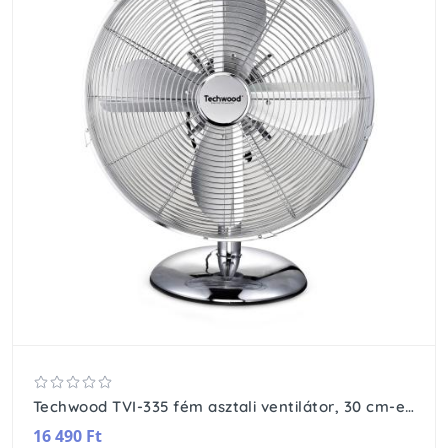
Techwood TVI-335 fém asztali ventilátor, 30 cm-es lapátátmérő, 45 W, 3 sebesség, oszcillálás, hálózati tápellátás
16 490 Ft