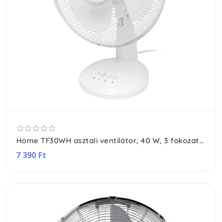
Home TF30WH asztali ventilátor, 40 W, 3 fokozat, 30 cm-es lapátátmérő, oszcillálás, fehér
7 390 Ft