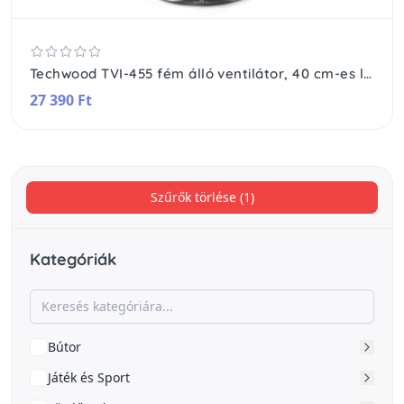
Techwood TVI-455 fém álló ventilátor, 40 cm-es lapátátmérő, 50 W, 3 sebesség, oszcillálás, hálózati tápellátás
27 390 Ft
Szűrők törlése (1)
Kategóriák
Bútor
Játék és Sport