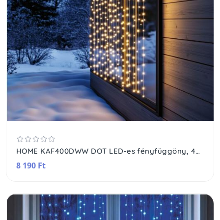
HOME KAF400DWW DOT LED-es fényfüggöny, 400 db melegfehér DOT LED, 2x2m, 8 program, ismétlődő időzítés, hálózati tápellátás, kül- és beltéri kivitel
8 190 Ft