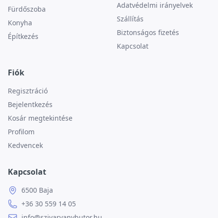
Adatvédelmi irányelvek
Fürdőszoba
Szállítás
Konyha
Biztonságos fizetés
Építkezés
Kapcsolat
Fiók
Regisztráció
Bejelentkezés
Kosár megtekintése
Profilom
Kedvencek
Kapcsolat
6500 Baja
+36 30 559 14 05
info@szivarvanybutor.hu