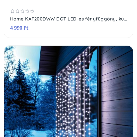
Home KAF200DWW DOT LED-es fényfüggöny, kül- és beltéri kivitel, 200db melegfehér LED, 2m x 2 m, választható ismétlődő időzítés
4 990 Ft