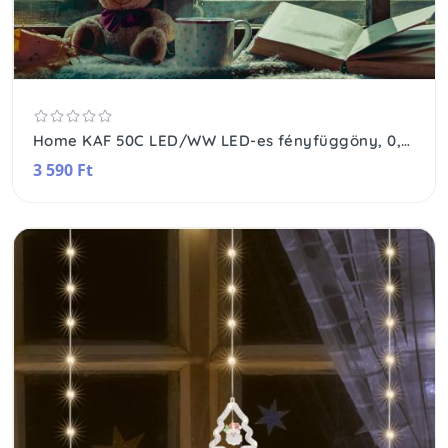
Home KAF 50C LED/WW LED-es fényfüggöny, 0,81 m / 50 db melegfehér LED, fehér vezeték, álló fényű, hálózati adapter, beltéri kivitel
3 590 Ft