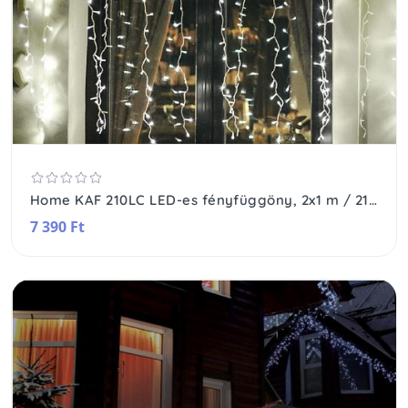
Home KAF 210LC LED-es fényfüggöny, 2x1 m / 210 db hidegfehér LED, fehér vezeték, állófényű, hálózati adapter, kül- és beltéri kivitel
7 390 Ft