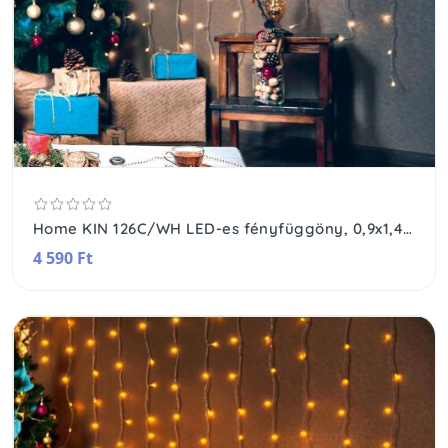
Home KIN 126C/WH LED-es fényfüggöny, 0,9x1,4 m / 126 db hidegfehér LED, fehér vezeték, állófényű, hálózati adapter, beltéri kivitel
4 590 Ft