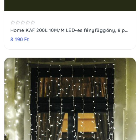
Home KAF 200L 10M/M LED-es fényfüggöny, 8 programos, 10m, IP44, 230V
8 190 Ft