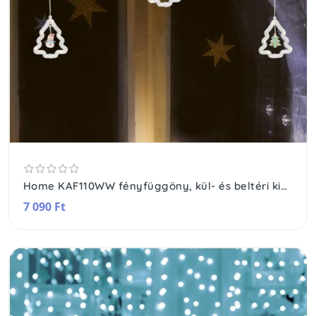
Home KAF110WW fényfüggöny, kül- és beltéri kivitel, 2,7 méter, 110 db melegfehér microLED, Mikulás és hóember figurák
7 090 Ft