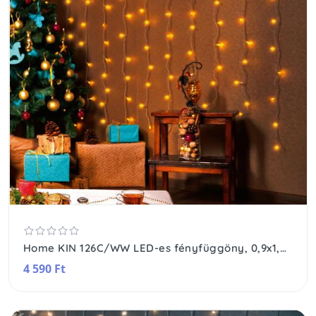
Home KIN 126C/WW LED-es fényfüggöny, 0,9x1,4 m / 126 db melegfehér LED, fehér vezeték, állófényű, hálózati adapter, beltéri kivitel
4 590 Ft