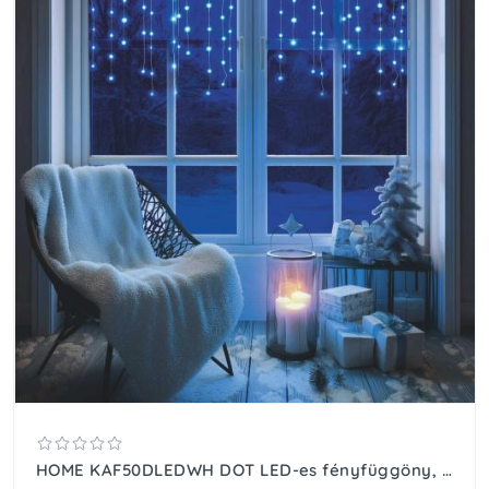
HOME KAF50DLEDWH DOT LED-es fényfüggöny, 50db hidegfehér DOT LED, 81cm, állófényű, adapteres tápellátás, beltéri kivitel