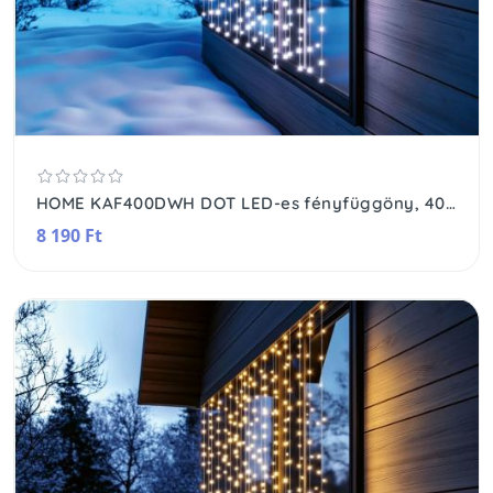
HOME KAF400DWH DOT LED-es fényfüggöny, 400 db hidegfehér DOT LED, 2x2m, 8 program, ismétlődő időzítés, hálózati tápellátás, kül- és beltéri kivitel
8 190 Ft