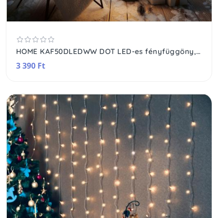
HOME KAF50DLEDWW DOT LED-es fényfüggöny, 50db melegfehér DOT LED, 81cm, állófényű, adapteres tápellátás, beltéri kivitel
3 390 Ft