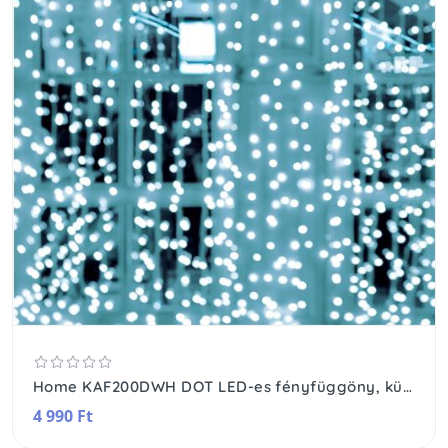
Home KAF200DWH DOT LED-es fényfüggöny, kül- és beltéri kivitel, 200db hidegfehér LED, 2m x 2 m, választható ismétlődő időzítés
4 990 Ft