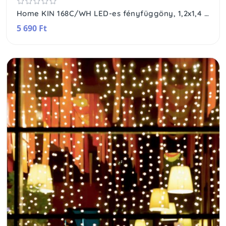
Home KIN 168C/WH LED-es fényfüggöny, 1,2x1,4 m / 168 db hidegfehér LED, fehér vezeték, állófényű, hálózati adapter, beltéri kivitel
5 690 Ft