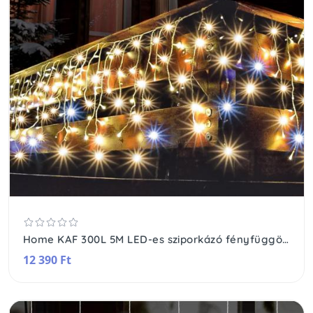
Home KAF 300L 5M LED-es sziporkázó fényfüggöny, 5 m / 300 db sziporkázó melegfehér LED, fehér vezeték, hálózati adapter, kül- és beltéri kivitel
12 390 Ft