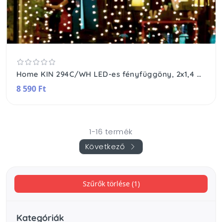
Home KIN 294C/WH LED-es fényfüggöny, 2x1,4 m / 294 db hidegfehér LED, fehér vezeték, állófényű, hálózati adapter, kül- és beltéri kivitel
8 590 Ft
1-16 termék
Következő
Szűrők törlése (1)
Kategóriák