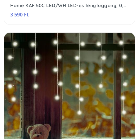
Home KAF 50C LED/WH LED-es fényfüggöny, 0,81 m / 50 db hidegfehér LED, fehér vezeték, álló fényű, hálózati adapter, beltéri kivitel
3 590 Ft