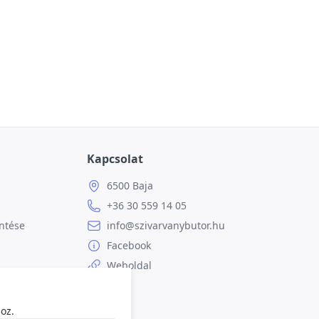
Kapcsolat
6500 Baja
+36 30 559 14 05
ntése
info@szivarvanybutor.hu
Facebook
Weboldal
oz.