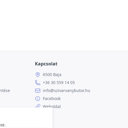
Kapcsolat
6500 Baja
+36 30 559 14 05
ntése
info@szivarvanybutor.hu
Facebook
Weboldal
oz.