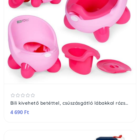
Bili kivehető betéttel, csúszásgátló lábakkal rózsaszín
4 690 Ft