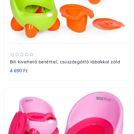
Bili kivehető betéttel, csúszásgátló lábakkal zöld
4 690 Ft