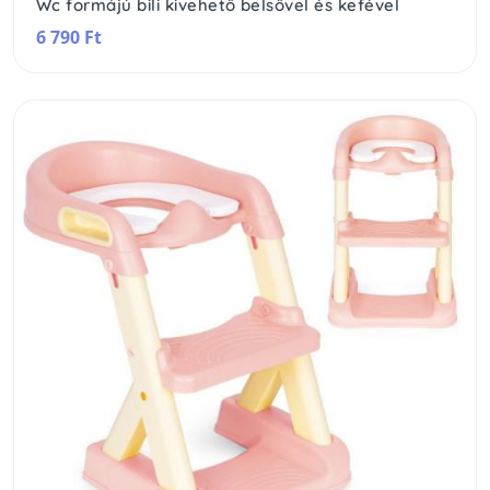
Wc formájú bili kivehető belsővel és kefével
6 790 Ft