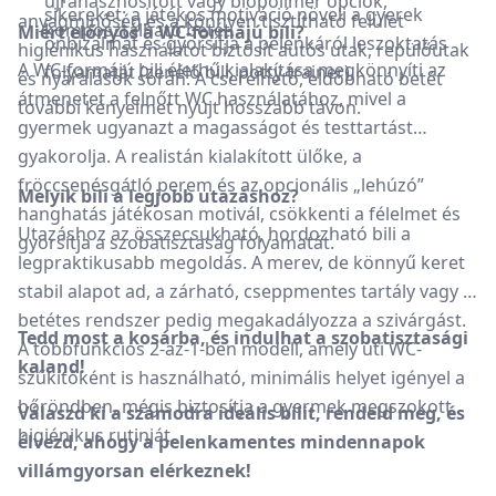
újrahasznosított vagy biopolimer opciók,
sikereket; a játékos motiváció növeli a gyerek
anyagminőség és a könnyen tisztítható felület
komposztálható betét.
Miért előnyös a WC-formájú bili?
önbizalmát és gyorsítja a pelenkáról leszoktatás
higiénikus használatot biztosít autós utak, repülőutak
A WC-formájú bili élethű kialakítása megkönnyíti az
folyamatát (zenélő bili, potty trainer).
és nyaralások során. A cserélhető, eldobható betét
átmenetet a felnőtt WC használatához, mivel a
további kényelmet nyújt hosszabb távon.
gyermek ugyanazt a magasságot és testtartást
gyakorolja. A realistán kialakított ülőke, a
fröccsenésgátló perem és az opcionális „lehúzó”
Melyik bili a legjobb utazáshoz?
hanghatás játékosan motivál, csökkenti a félelmet és
Utazáshoz az összecsukható, hordozható bili a
gyorsítja a szobatisztaság folyamatát.
legpraktikusabb megoldás. A merev, de könnyű keret
stabil alapot ad, a zárható, cseppmentes tartály vagy a
betétes rendszer pedig megakadályozza a szivárgást.
Tedd most a kosárba, és indulhat a szobatisztasági
A többfunkciós 2-az-1-ben modell, amely úti WC-
kaland!
szűkítőként is használható, minimális helyet igényel a
bőröndben, mégis biztosítja a gyermek megszokott,
Válaszd ki a számodra ideális
bilit
, rendeld meg, és
higiénikus rutinját.
élvezd, ahogy a pelenkamentes mindennapok
villámgyorsan elérkeznek!