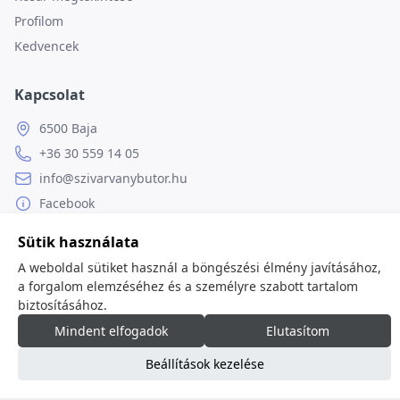
Profilom
Kedvencek
Kapcsolat
6500 Baja
+36 30 559 14 05
info@szivarvanybutor.hu
Facebook
Weboldal
Sütik használata
A weboldal sütiket használ a böngészési élmény javításához,
a forgalom elemzéséhez és a személyre szabott tartalom
biztosításához.
© 2026
minden jog fenntartva.
Mindent elfogadok
Elutasítom
Beállítások kezelése