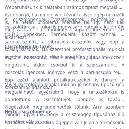
Webáruházunk kínálatában számos típust megtalálsz.
Azonban jó, ha mindig van kéznél csiszológép tartozék
A csiszolópengék, vezetőkeretek, porzsákok és
is, ha netán probléma merülne fel. Így nem kell
csiszolótárcsák külön is megvásárolhatóak a különféle
megszakítani a munkát, csupán kicserélni az
típusú gépekhez. Termékeink között vannak a
alkatrészt.
sarokcsiszolók, a vibrációs csiszolók vagy épp a
Csiszológép tartozék
szalagcsiszolók. Ha szeretnél professzionális munkát
végezni, szerezd be nálunk a barkácsgépeket.
Igazán bosszantó tud lenni, ha épp miközben
dolgozunk, akkor csorbul ki a szerszámunk. A
csiszolás igencsak igénybe veszi a barkácsgép fejét.
Épp ezért ajánlott pótalkatrészeket is tartani a
Mivel csiszológép kínálatunkban jó néhány típusú gép
szerszámosládánkban.
megtalálható, egyértelmű, hogy a tartozékokra is
gondoltunk. A csiszolófejek, pengék és további
kiegészítők megrendelhetőek tőlünk. Arra azonban
Hecht csiszolópenge
mindig ügyeljünk, hogy a csiszológép típusához illő
terméket válasszunk.
A Hecht számos csiszológéppel van jelen a termékeink