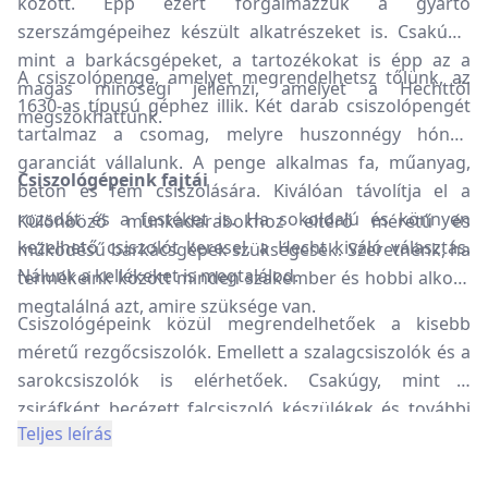
között. Épp ezért forgalmazzuk a gyártó
szerszámgépeihez készült alkatrészeket is. Csakúgy,
mint a barkácsgépeket, a tartozékokat is épp az a
A csiszolópenge, amelyet megrendelhetsz tőlünk, az
magas minőségi jellemzi, amelyet a Hechttől
1630-as típusú géphez illik. Két darab csiszolópengét
megszokhattunk.
tartalmaz a csomag, melyre huszonnégy hónap
garanciát vállalunk. A penge alkalmas fa, műanyag,
Csiszológépeink fajtái
beton és fém csiszolására. Kiválóan távolítja el a
rozsdát és a festéket is. Ha sokoldalú és könnyen
Különböző munkadarabokhoz eltérő méretű és
kezelhető csiszolót keresel, a Hecht kiváló választás.
működésű barkácsgépek szükségesek. Szeretnénk, ha
Nálunk a kellékeket is megtalálod.
termékeink között minden szakember és hobbi alkotó
megtalálná azt, amire szüksége van.
Csiszológépeink közül megrendelhetőek a kisebb
méretű rezgőcsiszolók. Emellett a szalagcsiszolók és a
sarokcsiszolók is elérhetőek. Csakúgy, mint a
zsiráfként becézett falcsiszoló készülékek és további
Teljes leírás
elektromos csiszolók. Ha szeretnéd gyorsan és
hatékonyan simává varázsolni a munkafelületeket,