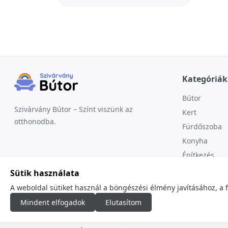
Kategóriák
Bútor
Szivárvány Bútor – Színt viszünk az
Kert
otthonodba.
Fürdőszoba
Konyha
Építkezés
Sütik használata
A weboldal sütiket használ a böngészési élmény javításához, a 
Mindent elfogadok
Elutasítom
© 2026
minden jog fenntartva.