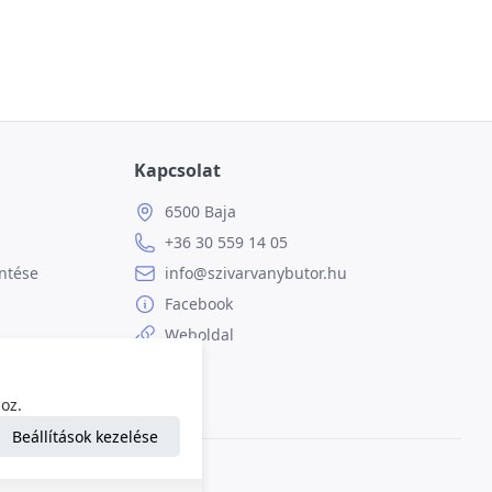
Kapcsolat
6500 Baja
+36 30 559 14 05
ntése
info@szivarvanybutor.hu
Facebook
Weboldal
oz.
Beállítások kezelése