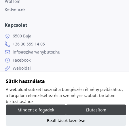
Profilom
Kedvencek
Kapcsolat
6500 Baja
+36 30 559 14 05
info@szivarvanybutor.hu
Facebook
Weboldal
Sütik használata
A weboldal sütiket használ a böngészési élmény javításához,
a forgalom elemzéséhez és a személyre szabott tartalom
© 2026
minden jog fenntartva.
biztosításához.
Mindent elfogadok
Elutasítom
Beállítások kezelése