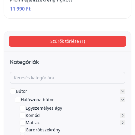
11 990 Ft
Szűrők törlése (1)
Kategóriák
Bútor
Hálószoba bútor
Egyszemélyes ágy
Komód
Matrac
Gardróbszekrény