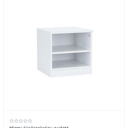
Miami éjjeliszekrény nyitott