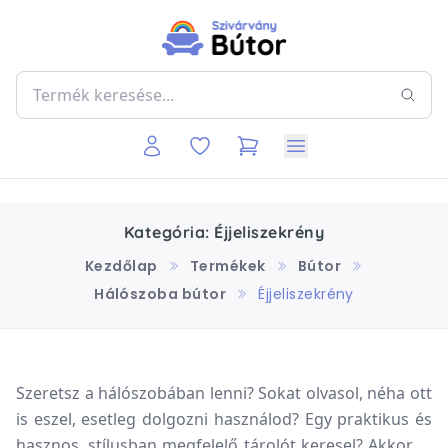
Kategória: Éjjeliszekrény
Kezdőlap
Termékek
Bútor
Hálószoba bútor
Éjjeliszekrény
Szeretsz a hálószobában lenni? Sokat olvasol, néha ott
is eszel, esetleg dolgozni használod? Egy praktikus és
hasznos, stílusban megfelelő tárolót keresel? Akkor jó