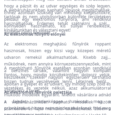
hogy a pázsit és az udvar egységes és szép legyen.
A webáruházunkban kapható típusok megbízhatóak,
Ehhez azonban szükség van minőségi kiegészítőkre,
tartósak és nem utolsósorban különféle területeken
például egy elektromos fűnyíróra, ami rendkívül
használhatóak. Érdemes tehát szétnézni a széles
könnyedén használható, kis súllyal rendelkezik,
kínálatunkban és választani egyet!
emellett pedig kompakt.
Az elektromos fűnyíró előnyei
Az elektromos meghajtású fűnyírók roppant
hasznosak, hiszen egy kicsi vagy közepes méretű
udvaron remekül alkalmazhatóak. Kisebb zajjal
működnek, nem annyira környezetszennyezőek, mint
A megbízható fűnyírók esetében azonban rendkívül
a benzines társaik, valamint nagyon kompakt
fontos, hogy mindig körültekintően dolgozz velük,
készülékek. Ezekkel nagyon egyszerűen tarthatod
hiszen tudnak veszélyesek lenni. Léteznek belőlük
ápoltan a gyepet és az udvart, így mindig szép zöld és
vezetékes és vezeték nélküli, azaz akkumulátorral
színes lesz a terep.
Az elektromos fűnyírók palettája
működő modellek egyaránt. Mielőtt vásárlásra adnád
a fejedet, mindenképpen határozd meg a
A webáruházunkban kapható modellek között
prioritásokat, hiszen nem minden elvárásnak felel meg
számosféle és fajta márkával találkozhatsz. Ebben a
egy elektromos eszköz.