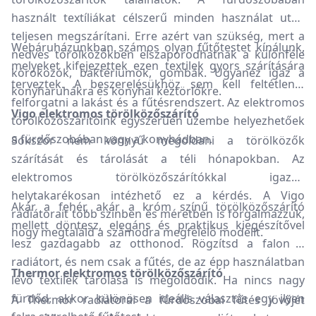
használt textíliákat célszerű minden használat után
teljesen megszárítani. Erre azért van szükség, mert a
Webáruházunkban számos olyan fűtőtestet kínálunk,
nedves törölközőkben elszaporodhatnak a különféle
melyeket kifejezettek ezen textilek gyors szárítására
kórokozók, baktériumok, gombák. Ugyanez igaz a
terveztek. A beszerelésükhöz sem kell feltétlenül
konyharuhákra és konyhai kéztörlőkre.
felforgatni a lakást és a fűtésrendszert. Az elektromos
Vigo elektromos törölközőszárító
törölközőszárítóink egyszerűen üzembe helyezhetőek
a fürdőszobában vagy a konyhádban.
Sokszor nem könnyű megoldani a törölközők
szárítását és tárolását a téli hónapokban. Az
elektromos törölközőszárítókkal igazán
helytakarékosan intézhető ez a kérdés. A Vigo
Akár a fehér, akár a króm színű törölközőszárító
radiátorait több színben és méretben is forgalmazzuk,
mellett döntesz, elegáns és praktikus kiegészítővel
hogy megtaláld a számodra megfelelő modellt.
lesz gazdagabb az otthonod. Rögzítsd a falon a
radiátort, és nem csak a fűtés, de az épp használatban
Thermor elektromos törölközőszárító
lévő textilek tárolása is megoldódik. Ha nincs nagy
fürdőd, akkor különösen ideális választás egy ilyen
A Thermor radiátorai a fürdőszobai fűtés jövőjét