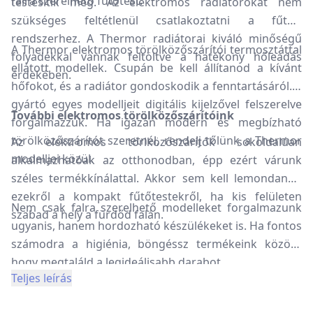
falra szerelhető fűtőtest.
testesítik meg. Az elektromos radiátorokat nem
szükséges feltétlenül csatlakoztatni a fűtési
rendszerhez. A Thermor radiátorai kiváló minőségű
A Thermor elektromos törölközőszárítói termosztáttal
folyadékkal vannak feltöltve a hatékony hőleadás
ellátott modellek. Csupán be kell állítanod a kívánt
érdekében.
hőfokot, és a radiátor gondoskodik a fenntartásáról. A
gyártó egyes modelljeit digitális kijelzővel felszerelve
További elektromos törölközőszárítóink
forgalmazzuk. Ha igazán modern és megbízható
törölközőszárítót szeretnél, rendelj tőlünk a Thermor
Az elektromos törlközőszárítók sokoldalúan
modelljei közül.
alkalmazhatóak az otthonodban, épp ezért várunk
széles termékkínálattal. Akkor sem kell lemondanod
ezekről a kompakt fűtőtestekről, ha kis felületen
Nem csak falra szerelhető modelleket forgalmazunk
szabad a hely a fürdőd falán.
ugyanis, hanem hordozható készülékeket is. Ha fontos
számodra a higiénia, böngéssz termékeink között,
hogy megtaláld a legideálisabb darabot.
Teljes leírás