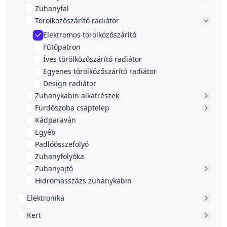
Zuhanyfal
Törölközőszárító radiátor
Elektromos törölközőszárító
Fűtőpatron
Íves törölközőszárító radiátor
Egyenes törölközőszárító radiátor
Design radiátor
Zuhanykabin alkatrészek
Fürdőszoba csaptelep
Kádparaván
Egyéb
Padlóösszefolyó
Zuhanyfolyóka
Zuhanyajtó
Hidromasszázs zuhanykabin
Elektronika
Kert