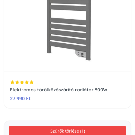
Elektromos törölközőszárító radiátor 500W
27 990 Ft
Szűrők törlése (1)