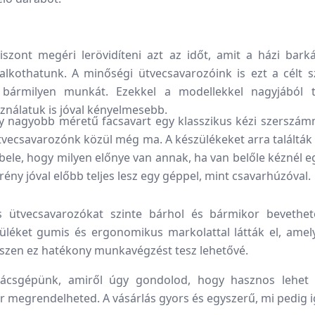
zont megéri lerövidíteni azt az időt, amit a házi bark
lkothatunk. A minőségi ütvecsavarozóink is ezt a célt sz
l bármilyen munkát. Ezekkel a modellekkel nagyjából 
ználatuk is jóval kényelmesebb.
gy nagyobb méretű facsavart egy klasszikus kézi szerszámma
 ütvecsavarozónk közül még ma. A készülékeket arra találtá
 bele, hogy milyen előnye van annak, ha van belőle kéznél e
ny jóval előbb teljes lesz egy géppel, mint csavarhúzóval.
tvecsavarozókat szinte bárhol és bármikor bevethete
üléket gumis és ergonomikus markolattal látták el, amely
iszen ez hatékony munkavégzést tesz lehetővé.
ácsgépünk, amiről úgy gondolod, hogy hasznos lehet 
r megrendelheted. A vásárlás gyors és egyszerű, mi pedig 