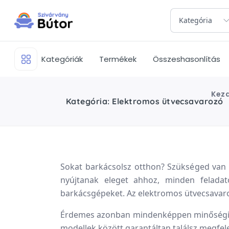
Kategória
Kategóriák
Termékek
Összeshasonlítás
Kez
Kategória: Elektromos ütvecsavarozó
Sokat barkácsolsz otthon? Szükséged van 
nyújtanak eleget ahhoz, minden feladat
barkácsgépeket. Az elektromos ütvecsavaro
Érdemes azonban mindenképpen minőségi és
modellek között garantáltan találsz megfel