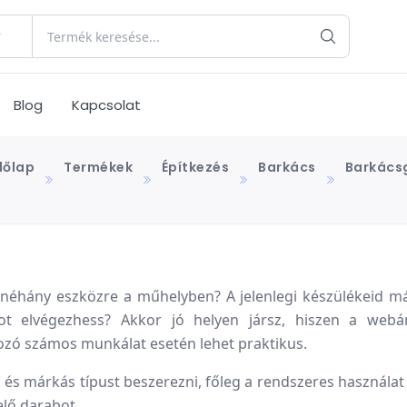
Blog
Kapcsolat
dőlap
Termékek
Építkezés
Barkács
Barkács
néhány eszközre a műhelyben? A jelenlegi készülékeid má
ot elvégezhess? Akkor jó helyen jársz, hiszen a webár
zó számos munkálat esetén lehet praktikus.
 márkás típust beszerezni, főleg a rendszeres használat 
elő darabot.