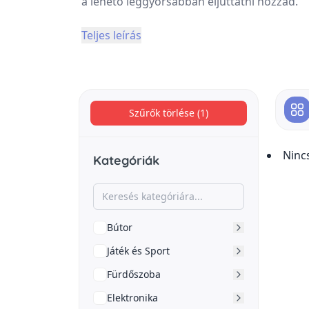
a lehető leggyorsabban eljuttatni hozzád.
Teljes leírás
Szűrők törlése (1)
Ninc
Kategóriák
Bútor
Játék és Sport
Fürdőszoba
Elektronika