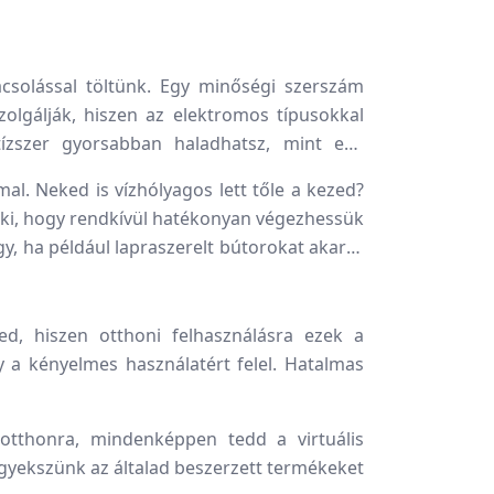
ácsolással töltünk. Egy minőségi szerszám
olgálják, hiszen az elektromos típusokkal
tízszer gyorsabban haladhatsz, mint egy
l. Neked is vízhólyagos lett tőle a kezed?
k ki, hogy rendkívül hatékonyan végezhessük
gy, ha például lapraszerelt bútorokat akarsz
d, hiszen otthoni felhasználásra ezek a
 a kényelmes használatért felel. Hatalmas
otthonra, mindenképpen tedd a virtuális
igyekszünk az általad beszerzett termékeket