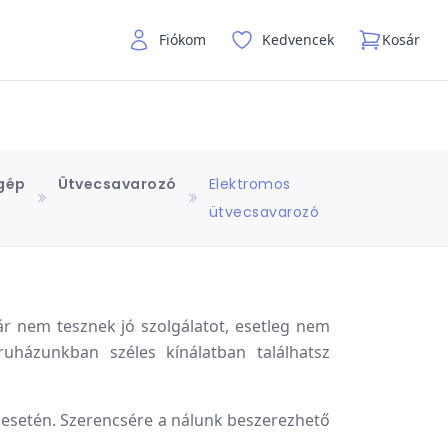
Fiókom
Kedvencek
Kosár
gép
Ütvecsavarozó
Elektromos
ütvecsavarozó
r nem tesznek jó szolgálatot, esetleg nem
uházunkban széles kínálatban találhatsz
esetén. Szerencsére a nálunk beszerezhető