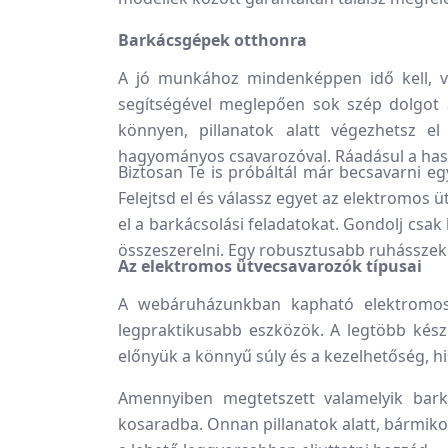
Barkácsgépek otthonra
A jó munkához mindenképpen idő kell, vis
segítségével meglepően sok szép dolgot a
könnyen, pillanatok alatt végezhetsz e
hagyományos csavarozóval. Ráadásul a has
Biztosan Te is próbáltál már becsavarni e
Felejtsd el és válassz egyet az elektromos
el a barkácsolási feladatokat. Gondolj csak
összeszerelni. Egy robusztusabb ruhásszekré
Az elektromos ütvecsavarozók típusai
A webáruházunkban kapható elektromos ü
legpraktikusabb eszközök. A legtöbb kész
előnyük a könnyű súly és a kezelhetőség, h
Amennyiben megtetszett valamelyik bark
kosaradba. Onnan pillanatok alatt, bármiko