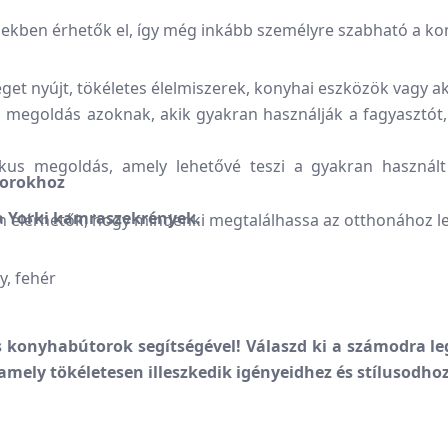
ekben érhetők el, így még inkább személyre szabható a kon
get nyújt, tökéletes élelmiszerek, konyhai eszközök vagy a
 megoldás azoknak, akik gyakran használják a fagyasztót,
kus megoldás, amely lehetővé teszi a gyakran használt
torokhoz
 a Yorki kamraszekrények.
 elérhetők, hogy mindenki megtalálhassa az otthonához leg
y, fehér
 konyhabútorok segítségével! Válaszd ki a számodra le
 amely tökéletesen illeszkedik igényeidhez és stílusodhoz