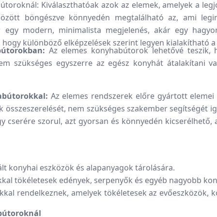
oroknál: Kiválaszthatóak azok az elemek, amelyek a legj
között böngészve könnyedén megtalálható az, ami legin
 egy modern, minimalista megjelenés, akár egy hagyom
hogy különböző elképzelések szerint legyen kialakítható a
bútorokban:
Az elemes konyhabútorok lehetővé teszik, h
 Nem szükséges egyszerre az egész konyhát átalakítani va
abútorokkal:
Az elemes rendszerek előre gyártott elemei 
k összeszerelését, nem szükséges szakember segítségét ig
gy cserére szorul, azt gyorsan és könnyedén kicserélhető, 
ált konyhai eszközök és alapanyagok tárolására.
kkal tökéletesek edények, serpenyők és egyéb nagyobb kon
kal rendelkeznek, amelyek tökéletesek az evőeszközök, k
abútoroknál