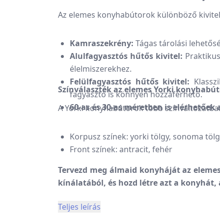
Az elemes konyhabútorok különböző kivitel
Kamraszekrény:
Tágas tárolási lehetősé
Alulfagyasztós hűtős kivitel:
Praktikus
élelmiszerekhez.
Felülfagyasztós hűtős kivitel:
Klasszi
Színválaszték az elemes Yorki konyhabú
fagyasztó is könnyen hozzáférhető.
60-as és 30-as méretben is elérhetőek
A Yorki konyhabútorok több színváltozatban
Korpusz színek: yorki tölgy, sonoma tölg
Front színek: antracit, fehér
Tervezd meg álmaid konyháját az elemes
kínálatából, és hozd létre azt a konyhát,
Teljes leírás