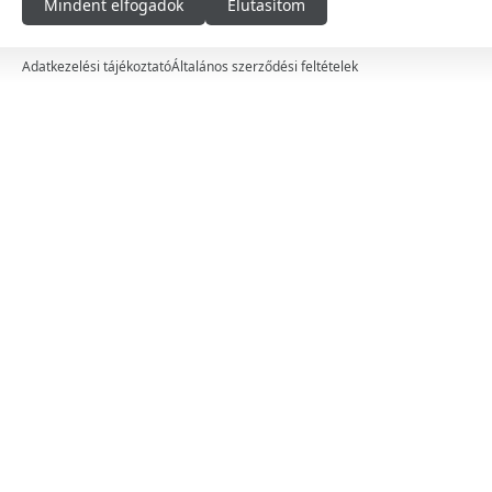
Mindent elfogadok
Elutasítom
Baba-mama
Fűtés, Hűtés
Adatkezelési tájékoztató
Általános szerződési feltételek
Utazás
Konyha
Mosogatótálca
Konyha gépek
Konyhabútor
Konyhafelszerelés
Higiénia
Szezonális
Autóápolási termékek
Márkák