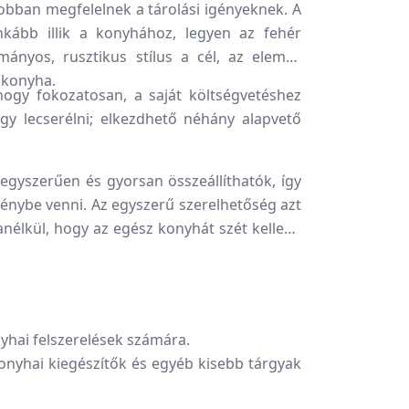
obban megfelelnek a tárolási igényeknek. A
kább illik a konyhához, legyen az fehér
ányos, rusztikus stílus a cél, az elemes
 konyha.
ogy fokozatosan, a saját költségvetéshez
gy lecserélni; elkezdhető néhány alapvető
egyszerűen és gyorsan összeállíthatók, így
énybe venni. Az egyszerű szerelhetőség azt
anélkül, hogy az egész konyhát szét kellene
yhai felszerelések számára.
onyhai kiegészítők és egyéb kisebb tárgyak