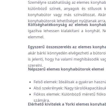
Személyre szabhatóság az elemes konyhabút
különböző színek, anyagok és stílusok 
konyhabútor vagy más színváltozat. Akár
konyhabútorok lehetőséget nyújtanak arra, 
Költséghatékonyság az elemes konyha
igazítva lehessen kialakítani a konyhát.
elemmel.
Egyszerű összeszerelés az elemes konyh
akár bárki könnyedén elvégezheti a bútoro
is jelenti, hogy ha valami meghibásodik va
szerelni.
Népszerű elemes konyhabútorok elemei
Felső elemek: Ideálisak a gyakran haszn
Alsó szekrények: Nagy tárolókapacitásu
Fiókos elemek: Különböző méretű fiókok
számára.
Elérhető kivitelek a Yorki elemes konyh