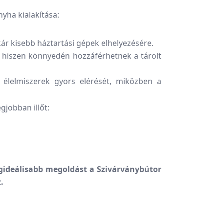
yha kialakítása:
kár kisebb háztartási gépek elhelyezésére.
 hiszen könnyedén hozzáférhetnek a tárolt
 élelmiszerek gyors elérését, miközben a
jobban illőt:
gideálisabb megoldást a Szivárványbútor
.