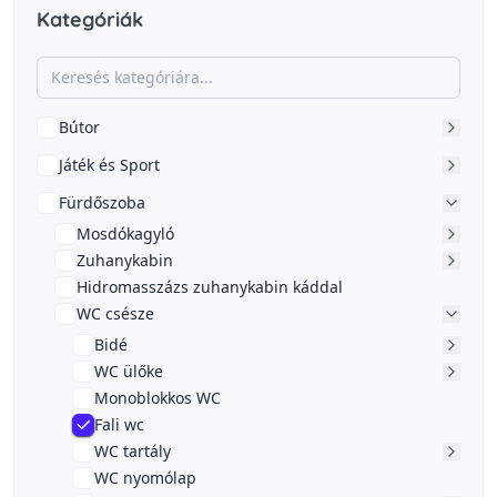
Kategóriák
Bútor
Játék és Sport
Fürdőszoba
Mosdókagyló
Zuhanykabin
Hidromasszázs zuhanykabin káddal
WC csésze
Bidé
WC ülőke
Monoblokkos WC
Fali wc
WC tartály
WC nyomólap