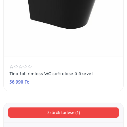
Tina fali rimless WC soft close ülőkével
56 990 Ft
Szűrők törlése (1)