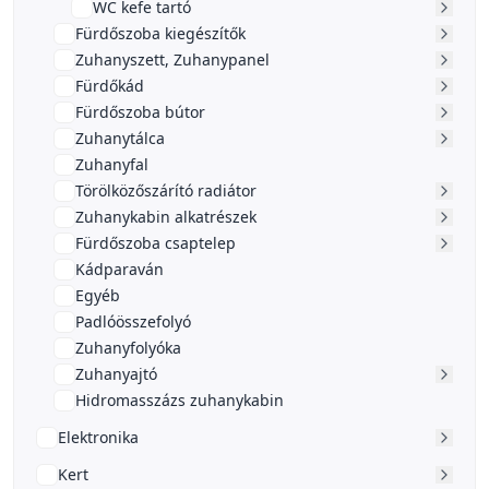
WC kefe tartó
Fürdőszoba kiegészítők
Zuhanyszett, Zuhanypanel
Fürdőkád
Fürdőszoba bútor
Zuhanytálca
Zuhanyfal
Törölközőszárító radiátor
Zuhanykabin alkatrészek
Fürdőszoba csaptelep
Kádparaván
Egyéb
Padlóösszefolyó
Zuhanyfolyóka
Zuhanyajtó
Hidromasszázs zuhanykabin
Elektronika
Kert