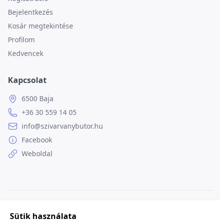
Bejelentkezés
Kosár megtekintése
Profilom
Kedvencek
Kapcsolat
6500 Baja
+36 30 559 14 05
info@szivarvanybutor.hu
Facebook
Weboldal
© 2026
minden jog fenntartva.
Sütik használata